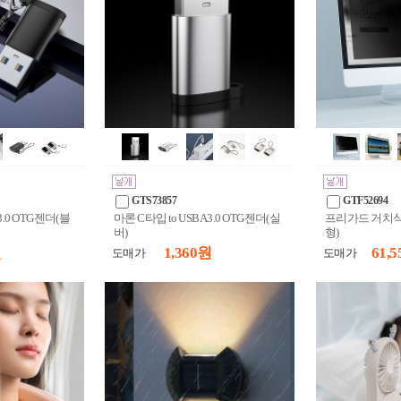
GTS73857
GTF52694
 3.0 OTG젠더(블
마론 C타입 to USB A 3.0 OTG젠더(실
프리가드 거치식
버)
형)
원
1,360 원
61,5
도매가
도매가