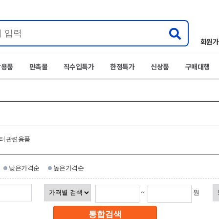
회원가
박용품
판촉물
직수입특가
한정특가
신상품
구매대행
터 관련용품
낮은가격순
높은가격순
~
원