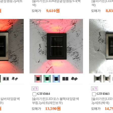
양광 정원등 2p세트
[솔라가든] LED 태양광 정원등 S-3(백
[솔라가든] LED
색)
색)
원
9,610 원
8,8
도매가
도매가
GTF45664
GTF45663
스 실버 태양광 벽
[솔라가든] LED 포스 블랙 태양광 벽
[솔라가든] LE
우)
부등 2p세트(레인보우)
2p세트(백색)
원
13,590 원
14,7
도매가
도매가