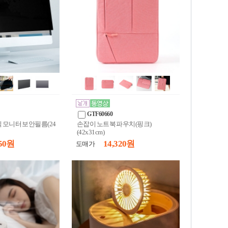
GTF60660
 모니터 보안필름(24
손잡이 노트북 파우치(핑크)
(42x31cm)
50 원
14,320 원
도매가