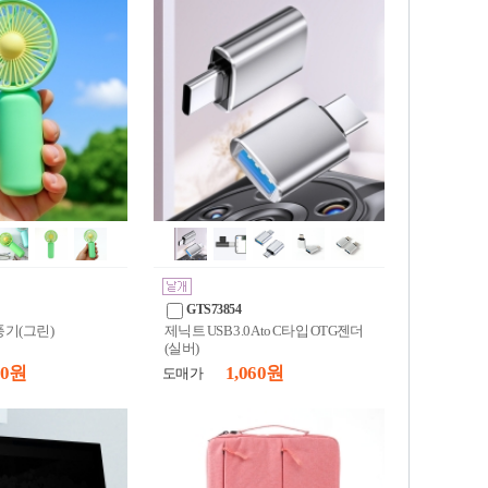
GTS73854
풍기(그린)
제닉트 USB 3.0 A to C타입 OTG젠더
(실버)
50 원
1,060 원
도매가