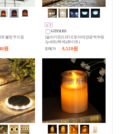
GTS51335
난로 불멍 무드등
[솔라가든] LED 오로라 태양광 벽부등
2p세트(백색) (화이트)
40 원
9,520 원
도매가