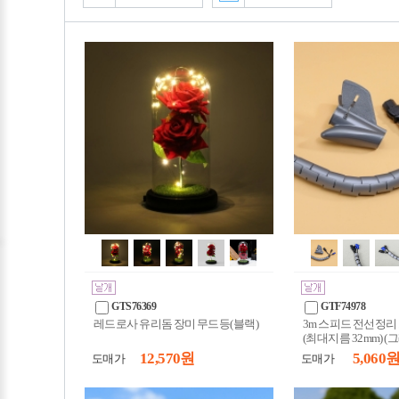
GTS76369
GTF74978
레드로사 유리돔 장미 무드등(블랙)
3m 스피드 전선정리
(최대지름 32mm) (
12,570 원
5,060 
도매가
도매가