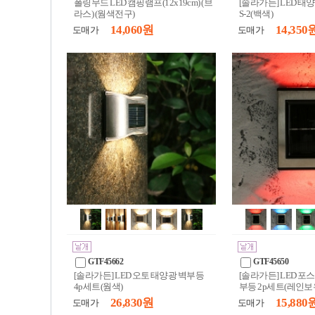
폴링무드 LED 캠핑램프(12x19cm) (브
[솔라가든] LED 태
라스) (웜색전구)
S-2(백색)
14,060 원
14,350 
도매가
도매가
GTF45662
GTF45650
[솔라가든] LED 오토 태양광 벽부등
[솔라가든] LED 포
4p세트(웜색)
부등 2p세트(레인보
26,830 원
15,880 
도매가
도매가