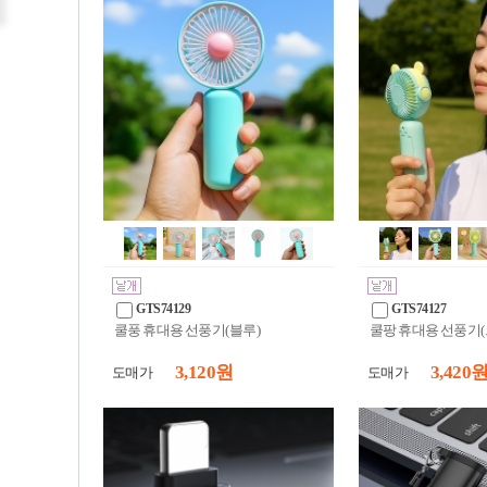
GTS74129
GTS74127
쿨풍 휴대용 선풍기(블루)
쿨팡 휴대용 선풍기(
3,120 원
3,420 
도매가
도매가