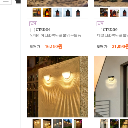
카테고리 열기
GTF52006
GTF52009
인테리어 LED 벽난로 불멍 무드등
데코 LED 벽난로 
16,190 원
21,890 
도매가
도매가