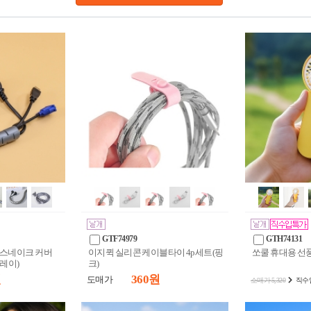
GTF74979
GTH74131
 스네이크 커버
이지퀵 실리콘 케이블타이 4p세트(핑
쏘쿨 휴대용 선
그레이)
크)
원
360 원
도매가
소매가 5,320
직수