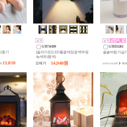
GTF54109
GTH53261
 선풍기
[솔라가든] LED 물결 태양광 벽부등
솔솔바람 가습기
4p세트(웜색)
11,010
14,940 원
도매가
가
소매가 32,380
직