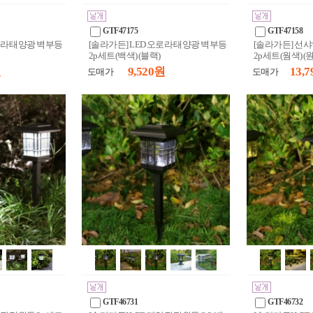
GTF47175
GTF47158
로라 태양광 벽부등
[솔라가든] LED 오로라 태양광 벽부등
[솔라가든] 선샤
2p세트(백색) (블랙)
2p세트(웜색) (
원
9,520 원
13,7
도매가
도매가
GTF46731
GTF46732