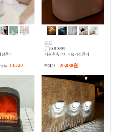
GTF53090
 선풍기
시원촉촉 USB 가습기 선풍기
14,720
20,080 원
도매가
수입특가