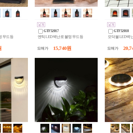
GTF52017
GTF52018
불멍 무드등
엔틱 LED 벽난로 불멍 무드등
모닥불 LED 벽
원
15,740 원
20,7
도매가
도매가