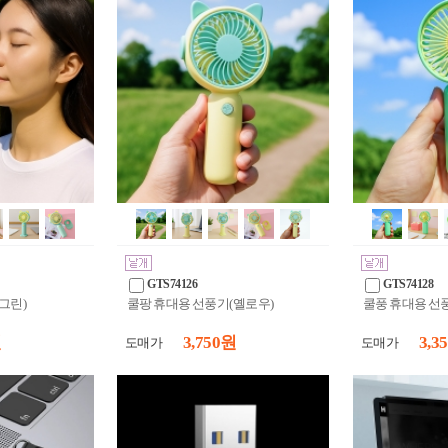
GTS74126
GTS74128
그린)
쿨팡 휴대용 선풍기(옐로우)
쿨풍 휴대용 선
원
3,750 원
3,3
도매가
도매가