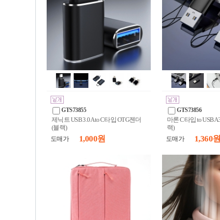
GTS73855
GTS73856
제닉트 USB 3.0 A to C타입 OTG젠더
마론 C타입 to USB A
(블랙)
랙)
1,000 원
1,360 
도매가
도매가