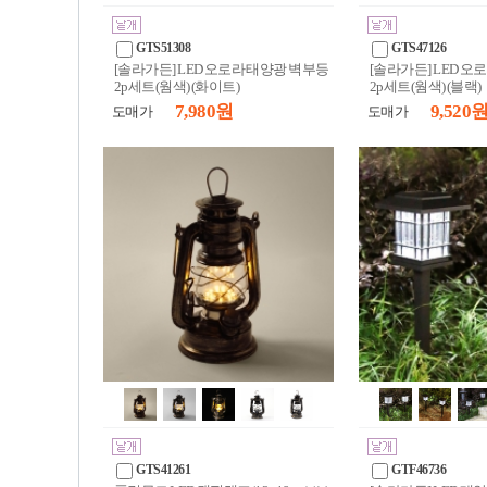
GTS51308
GTS47126
[솔라가든] LED 오로라 태양광 벽부등
[솔라가든] LED 오
2p세트(웜색) (화이트)
2p세트(웜색) (블랙)
7,980 원
9,520 
도매가
도매가
GTS41261
GTF46736