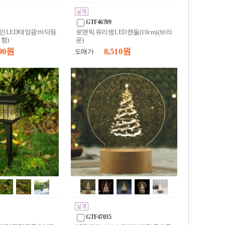
GTF46709
인 LED 태양광 바닥등
로맨틱 유리병 LED 캔들(10cm) (브라
원형)
운)
90 원
8,510 원
도매가
GTF47035