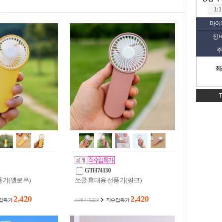
마이
장
주
최
GTH74130
풍기(옐로우)
쏘쿨 휴대용 선풍기(핑크)
2,420
2,420
입특가
소매가 5,320
직수입특가