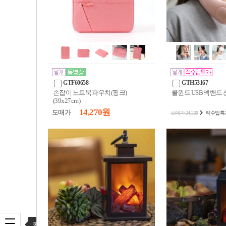
GTF60658
GTH53167
손잡이 노트북 파우치(핑크)
쿨윈드 USB 넥밴드
(39x27cm)
14,270 원
도매가
소매가 24,220
직수입특