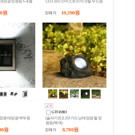
 태양광 정원등 S-3(웜
LED 크리스마스 트리 아크릴 무드등
30 원
19,390 원
도매가
GTF45903
D 정원 태양광 벽부등
[솔라가든] LED 가드닝 태양광 돌 정
원등(백색)
90 원
8,780 원
도매가