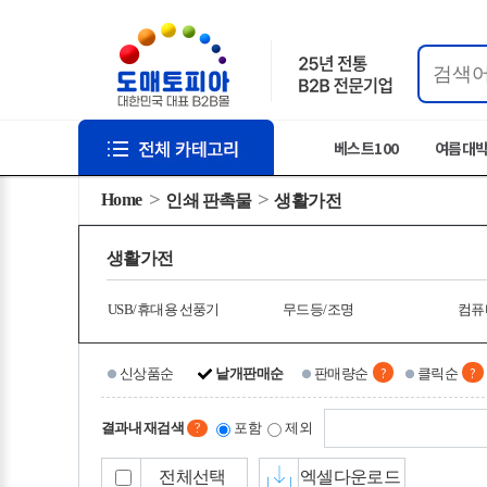
베스트100
여름대
Home
인쇄 판촉물
생활가전
생활가전
USB/휴대용 선풍기
무드등/조명
컴퓨
?
?
신상품순
낱개판매순
판매량순
클릭순
결과내 재검색
포함
제외
?
전체선택
엑셀다운로드