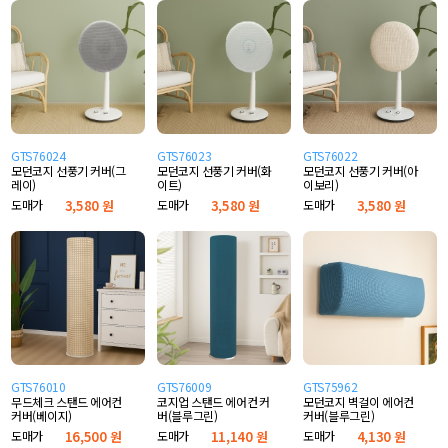
GTS76024
GTS76023
GTS76022
모던코지 선풍기 커버(그
모던코지 선풍기 커버(화
모던코지 선풍기 커버(아
레이)
이트)
이보리)
도매가
3,580 원
도매가
3,580 원
도매가
3,580 원
GTS76010
GTS76009
GTS75962
무드체크 스탠드 에어컨
코지업 스탠드 에어컨 커
모던코지 벽걸이 에어컨
커버(베이지)
버(블루그린)
커버(블루그린)
도매가
16,500 원
도매가
11,140 원
도매가
4,130 원