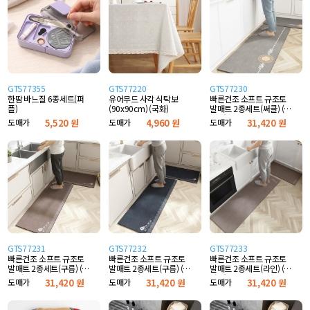
GTS77355
GTS77220
GTS77230
한땀 바느질 6종세트(퍼
유어무드 사각 식탁보
빠른건조 소프트 규조토
플)
(90x90cm) (국화)
발매트 2종세트(써클) (그
레이)
도매가
5,520 원
도매가
4,960 원
도매가
31,420 원
GTS77231
GTS77232
GTS77233
빠른건조 소프트 규조토
빠른건조 소프트 규조토
빠른건조 소프트 규조토
발매트 2종세트(구름) (브
발매트 2종세트(구름) (다
발매트 2종세트(라인) (브
라운)
크네이비)
라운)
도매가
31,420 원
도매가
31,420 원
도매가
31,420 원