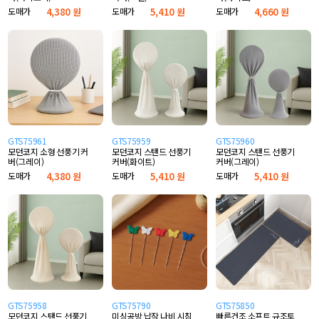
도매가
4,380 원
도매가
5,410 원
도매가
4,660 원
GTS75961
GTS75959
GTS75960
모던코지 소형 선풍기 커
모던코지 스탠드 선풍기
모던코지 스탠드 선풍기
버(그레이)
커버(화이트)
커버(그레이)
도매가
4,380 원
도매가
5,410 원
도매가
5,410 원
GTS75958
GTS75790
GTS75850
모던코지 스탠드 선풍기
미싱공방 납작 나비 시침
빠른건조 소프트 규조토