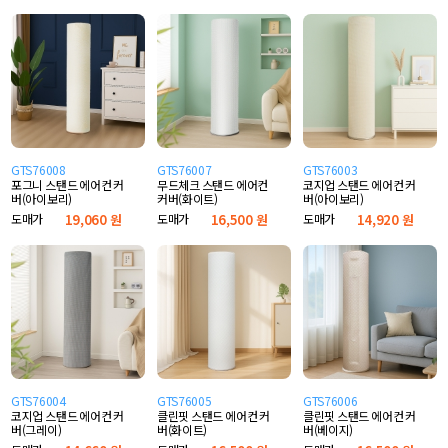
GTS76008
GTS76007
GTS76003
포그니 스탠드 에어컨 커
무드체크 스탠드 에어컨
코지업 스탠드 에어컨 커
버(아이보리)
커버(화이트)
버(아이보리)
도매가
19,060 원
도매가
16,500 원
도매가
14,920 원
GTS76004
GTS76005
GTS76006
코지업 스탠드 에어컨 커
클린핏 스탠드 에어컨 커
클린핏 스탠드 에어컨 커
버(그레이)
버(화이트)
버(베이지)