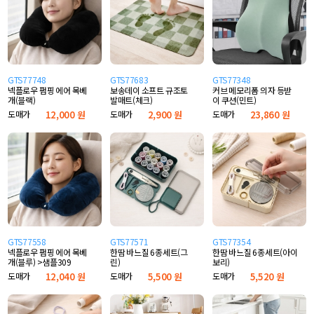
GTS77748
GTS77683
GTS77348
넥플로우 펌핑 에어 목베
보송데이 소프트 규조토
커브 메모리폼 의자 등받
개(블랙)
발매트(체크)
이 쿠션(민트)
도매가
12,000 원
도매가
2,900 원
도매가
23,860 원
GTS77558
GTS77571
GTS77354
넥플로우 펌핑 에어 목베
한땀 바느질 6종세트(그
한땀 바느질 6종세트(아이
개(블루) >샘플309
린)
보리)
도매가
12,040 원
도매가
5,500 원
도매가
5,520 원