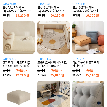
GTS77850
GTS77851
GTS77849
쿨잠 냉감패드 세트
쿨잠 냉감패드 세트
쿨잠 냉감패드 세트
(150x200cm) (스카이블
(180x200cm) (스카이블
(120x200cm) (스카이블
루)
루)
루)
도매가
18,270 원
도매가
20,150 원
도매가
16,100 원
GTP76472
GTP76455
GTP76441
코지 침대 바닥 토퍼 매트
포근매트 아치형 체어매트
어반 키높이 인조가죽 사
리스 C(90cm*200cm)
07(120cmx160cm)
각 방석(XL)
소매가
한정특가
소매가
한정특가
소매가
한정특가
59,860
77,020
99,300
27,210
원
35,010
원
45,140
원