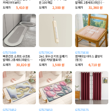
커버(아이보리)
핀 100개입
발매트 2종세트(라인) (다
크네이비)
도매가
5,410 원
도매가
2,300 원
도매가
31,360 원
GTS75849
GTS75924
GTS75838
빠른건조 소프트 규조토
2in1 옷수선 키트 실꿰기
썸머타임 아이스 쿨방석
발매트 2종세트(라운드)
+실밥 커팅(옐로우)
(핑크)
(그레이)
도매가
30,820 원
도매가
1,500 원
도매가
6,710 원
GTS75852
GTS75853
GTS75575