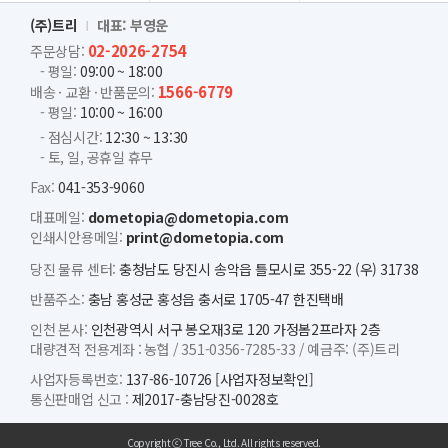
(주)트리
대표: 부영운
02-2026-2754
주문상담:
- 평일:
09:00 ~ 18:00
1566-6779
배송 · 교환 · 반품문의:
- 평일:
10:00 ~ 16:00
- 점심시간:
12:30 ~ 13:30
- 토, 일, 공휴일 휴무
Fax:
041-353-9060
대표메일:
dometopia@dometopia.com
인쇄시안용메일:
print@dometopia.com
당진 물류 센터:
충청남도 당진시 송악읍 틀모시로 355-22 (우) 31738
반품주소:
충남 홍성군 홍성읍 충서로 1705-47 한진택배
인천 본사:
인천광역시 서구 봉오재3로 120 가정봄2프라자 2층
대량견적 전용계좌 :
농협 /
351-0356-7285-33 /
예금주: (주)트리
사업자등록번호:
137-86-10726
[사업자정보확인]
통신판매업 신고 :
제2017-충남당진-0028호
Copyright ⓒ Tree Co., Ltd. All rights reserved.