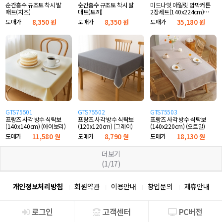
순간흡수 규조토 착시 발
순간흡수 규조토 착시 발
미드나잇 아일릿 암막커튼
매트(치즈)
매트(토끼)
2장세트(140x224cm)
(와인)
도매가
8,350 원
도매가
8,350 원
도매가
35,180 원
GTS75501
GTS75502
GTS75503
프랑즈 사각 방수 식탁보
프랑즈 사각 방수 식탁보
프랑즈 사각 방수 식탁보
(140x140cm) (아이보리)
(120x120cm) (그레이)
(140x220cm) (오트밀)
도매가
11,580 원
도매가
8,790 원
도매가
18,130 원
더보기
(1/17)
개인정보처리방침
회원약관
이용안내
창업문의
제휴안내
로그인
고객센터
PC버전
회사소개