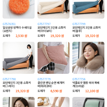
GTS76351
GTS77797
GTS77799
일상공방 반짝이 수세미실
모던체인지 3인용 소파커
모던체인지 3인용 소파커
(오렌지)
버(아이보리)
버(블루)
도매가
2,530 원
도매가
19,320 원
도매가
19,320 원
GTS77798
GTS77779
GTS77756
모던체인지 3인용 소파커
클린앤 밴딩 순면 베개커
넥플로우 펌핑 에어 목베
버(그레이)
버(테라코타)
개(브라운)
도매가
19,320 원
도매가
6,590 원
도매가
12,100 원