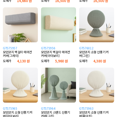
도매가
14,660 원
도매가
16,500 원
도매가
16,500 원
GTS75957
GTS75956
GTS76012
모던코지 벽걸이 에어컨
모던코지 벽걸이 에어컨
모던코지 소형 선풍기 커
커버(그레이)
커버(아이보리)
버(그린)
도매가
4,130 원
도매가
5,960 원
도매가
4,380 원
GTS75965
GTS75964
GTS75963
모던코지 소형 선풍기 커
모던코지 스탠드 선풍기
모던코지 소형 선풍기 커
버(아이보리)
커버(그린)
버(화이트)