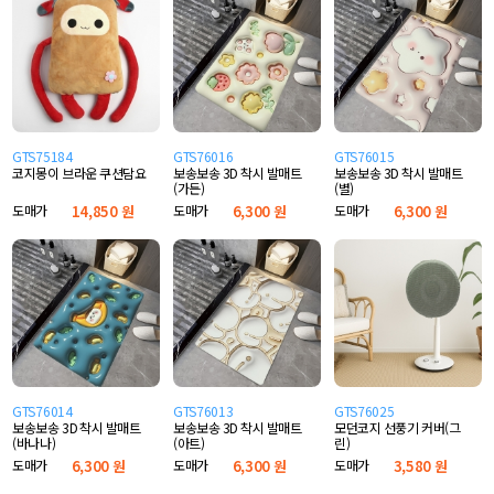
GTS75184
GTS76016
GTS76015
코지몽이 브라운 쿠션담요
보송보송 3D 착시 발매트
보송보송 3D 착시 발매트
(가든)
(별)
도매가
14,850 원
도매가
6,300 원
도매가
6,300 원
GTS76014
GTS76013
GTS76025
보송보송 3D 착시 발매트
보송보송 3D 착시 발매트
모던코지 선풍기 커버(그
(바나나)
(아트)
린)
도매가
6,300 원
도매가
6,300 원
도매가
3,580 원