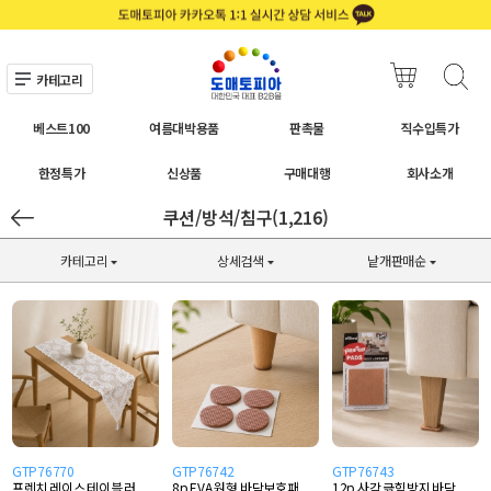
카테고리
베스트100
여름대박용품
판촉물
직수입특가
한정특가
신상품
구매대행
회사소개
쿠션/방석/침구(1,216)
카테고리
상세검색
낱개판매순
GTP76770
GTP76742
GTP76743
프렌치 레이스 테이블 러
8p EVA 원형 바닥보호패
12p 사각 긁힘방지 바닥