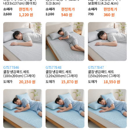
너(33x137cm) (화이트)
드(3.8cm)
보호패드(4.2x2.4cm)
소매가
한정특가
소매가
한정특가
소매가
한정특가
2,680
1,180
790
1,220
원
540
원
360
원
GTS77846
GTS77848
GTS77847
쿨잠 냉감패드 세트
쿨잠 냉감패드 세트
쿨잠 냉감패드 세트
(180x200cm) (그레이)
(120x200cm) (그레이)
(150x200cm) (그레이)
도매가
20,150 원
도매가
15,870 원
도매가
18,550 원