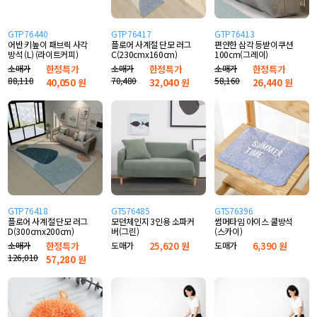
GTP76440
GTP76417
GTP76413
어반 키높이 패브릭 사각
플로어 사계절 단모 러그
편안한 삼각 등받이쿠션
방석 (L) (라이트커피)
C(230cmx160cm)
100cm(그레이)
소매가
한정특가
소매가
한정특가
소매가
한정특가
88,110
70,480
58,160
40,050
원
32,040
원
26,440
원
GTP76418
GTS76485
GTS76396
플로어 사계절 단모 러그
모던체인지 3인용 소파커
썸머타임 아이스 쿨방석
D(300cmx200cm)
버(그린)
(스카이)
소매가
한정특가
도매가
25,620 원
도매가
6,390 원
126,010
57,280
원