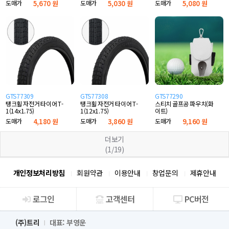
도매가
5,670 원
도매가
5,030 원
도매가
5,080 원
GTS77309
GTS77308
GTS77290
탱크휠 자전거 타이어 T-
탱크휠 자전거 타이어 T-
스티치 골프공 파우치(화
1(14x1.75)
1(12x1.75)
이트)
도매가
4,180 원
도매가
3,860 원
도매가
9,160 원
더보기
(1/19)
개인정보처리방침
회원약관
이용안내
창업문의
제휴안내
로그인
고객센터
PC버전
회사소개
(주)트리
대표: 부영운