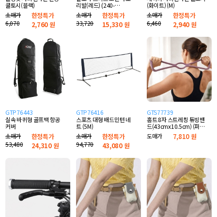
쿨토시(블랙)
리발(레드) (240-
(화이트) (M)
245mm)
소매가
한정특가
소매가
한정특가
소매가
한정특가
6,070
33,720
6,460
2,760
원
15,330
원
2,940
원
GTP76443
GTP76416
GTS77739
실속 바퀴형 골프백 항공
스포츠 대형 배드민턴 네
홈트 8자 스트레칭 튜빙밴
커버
트 (5M)
드(43cmx10.5cm) (퍼
플)
소매가
한정특가
소매가
한정특가
도매가
7,810 원
53,480
94,770
24,310
원
43,080
원