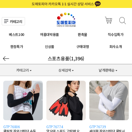
카테고리
베스트100
여름대박용품
판촉물
직수입특가
한정특가
신상품
구매대행
회사소개
스포츠용품(1,396)
카테고리
상세검색
낱개판매순
GTP76806
GTP76774
GTP76739
쿨링핏 자외선차단 손등
알오마 스피드 고탄력 오
세이퍼 자외선차단 쿨토시