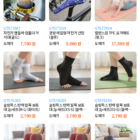
GTS77667
GTS77250
GTS77804
자전거 핸들바 컵홀더 거
경량 레일형 자전거 안장
밸런스원 TPE 요가매트
치대(골드)
(블루)
(핑크)
도매가
7,760 원
도매가
5,060 원
도매가
17,590 원
GTS76288
GTS76289
GTS76290
슬림픽스 탄력 발목 보호
슬림픽스 탄력 발목 보호
슬림픽스 탄력 발목 보호
대 2p세트(M-L) (화이트)
대 2p세트(XS-S) (블랙옐
대 2p세트(XS-S) (블랙화
로우)
이트)
도매가
2,790 원
도매가
2,790 원
도매가
2,790 원