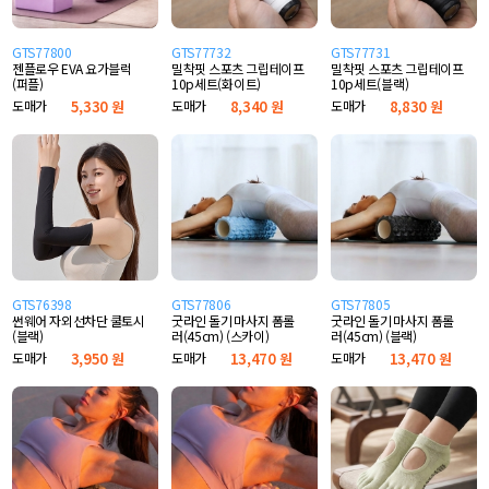
GTS77800
GTS77732
GTS77731
젠플로우 EVA 요가블럭
밀착핏 스포츠 그립테이프
밀착핏 스포츠 그립테이프
(퍼플)
10p세트(화이트)
10p세트(블랙)
도매가
5,330 원
도매가
8,340 원
도매가
8,830 원
GTS76398
GTS77806
GTS77805
썬웨어 자외선차단 쿨토시
굿라인 돌기 마사지 폼롤
굿라인 돌기 마사지 폼롤
(블랙)
러(45cm) (스카이)
러(45cm) (블랙)
도매가
3,950 원
도매가
13,470 원
도매가
13,470 원