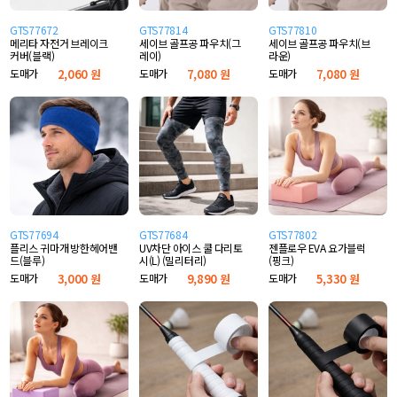
GTS77672
GTS77814
GTS77810
메리타 자전거 브레이크
세이브 골프공 파우치(그
세이브 골프공 파우치(브
커버(블랙)
레이)
라운)
도매가
2,060 원
도매가
7,080 원
도매가
7,080 원
GTS77694
GTS77684
GTS77802
플리스 귀마개 방한헤어밴
UV차단 아이스 쿨 다리토
젠플로우 EVA 요가블럭
드(블루)
시(L) (밀리터리)
(핑크)
도매가
3,000 원
도매가
9,890 원
도매가
5,330 원