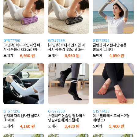
GTS77700
GTS77699
GTS77292
[리빙휴] 바디라인 지압 마
[리빙휴] 바디라인 지압 마
쿨링핏 자외선차단 손등
사지 폼롤러 (33cm) (퍼
사지 폼롤러 (33cm) (블
쿨토시(그레이)
플)
랙)
도매가
6,950 원
도매가
6,950 원
도매가
4,650 원
GTS77291
GTS77353
GTS77415
썬웨어 자외선차단 쿨토시
스탠씨드 논슬립 필라테스
이브 필라테스 토삭스 2켤
(화이트)
양말 4켤레(믹스컬러)
레(핑크)
도매가
4,160 원
도매가
3,420 원
도매가
5,400 원