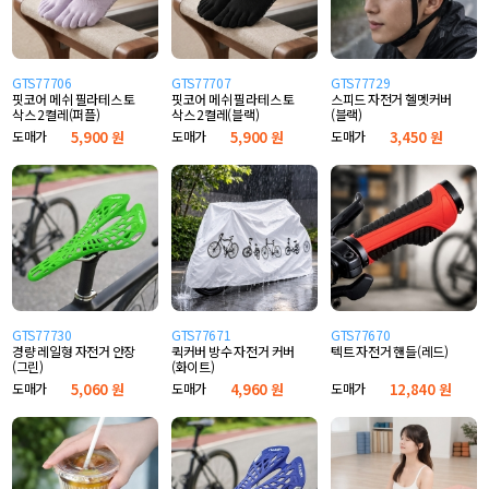
GTS77706
GTS77707
GTS77729
핏코어 메쉬 필라테스 토
핏코어 메쉬 필라테스 토
스피드 자전거 헬멧커버
삭스 2켤레(퍼플)
삭스 2켤레(블랙)
(블랙)
도매가
5,900 원
도매가
5,900 원
도매가
3,450 원
GTS77730
GTS77671
GTS77670
경량 레일형 자전거 안장
퀵커버 방수 자전거 커버
텍트 자전거 핸들(레드)
(그린)
(화이트)
도매가
5,060 원
도매가
4,960 원
도매가
12,840 원