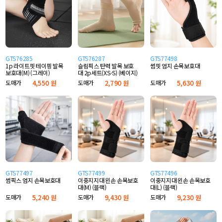
GTS76285
GTS76287
GTS77498
1p 라이트핏 테이핑 발목
슬림픽스 탄력 발목 보호
썸핏 엄지 손목보호대
보호대(M) (그레이)
대 2p세트(XS-S) (베이지)
도매가
4,550 원
도매가
2,790 원
도매가
5,630 원
GTS77497
GTS77499
GTS77496
썸픽스 엄지 손목보호대
이중지지대 왼손 손목보호
이중지지대 왼손 손목보호
대(M) (블랙)
대(L) (블랙)
도매가
5,240 원
도매가
9,430 원
도매가
9,230 원