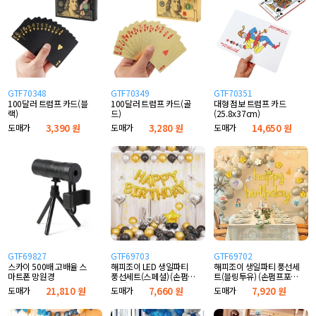
GTF70348
GTF70349
GTF70351
100달러 트럼프 카드(블
100달러 트럼프 카드(골
대형 점보 트럼프 카드
랙)
드)
(25.8x37cm)
도매가
3,390 원
도매가
3,280 원
도매가
14,650 원
GTF69827
GTF69703
GTF69702
스카이 500배 고배율 스
해피조이 LED 생일파티
해피조이 생일파티 풍선세
마트폰 망원경
풍선세트(스페셜) (손펌프
트(블링투유) (손펌프포
포함)
함)
도매가
21,810 원
도매가
7,660 원
도매가
7,920 원