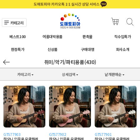
카테고리
베스트100
여름대박용품
판촉물
직수입특가
한정특가
신상품
구매대행
회사소개
취미/악기/파티용품(430)
카테고리
상세검색
낱개판매순
GTS77903
GTS77902
GTS77901
하모니 입문용 우쿨렐레
하모니 입문용 우쿨렐레
하모니 입문용 우쿨렐레