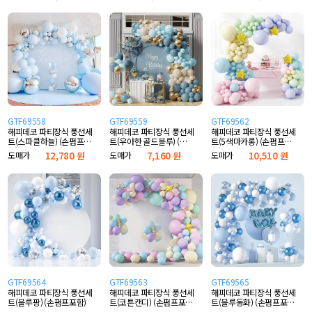
GTF69558
GTF69559
GTF69562
해피데코 파티장식 풍선세
해피데코 파티장식 풍선세
해피데코 파티장식 풍선세
트(스파클하늘) (손펌프포
트(우아한 골드블루) (손
트(5색마카롱) (손펌프포
함)
펌프포함)
함)
도매가
12,780 원
도매가
7,160 원
도매가
10,510 원
GTF69564
GTF69563
GTF69565
해피데코 파티장식 풍선세
해피데코 파티장식 풍선세
해피데코 파티장식 풍선세
트(블루팡) (손펌프포함)
트(코튼캔디) (손펌프포
트(블루동화) (손펌프포
함)
함)