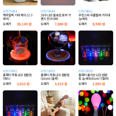
GTS75454
GTS73644
GTS74661
캐주얼픽 기타 케이스(그
20구 LED 할로윈 호박 가
우든스타 우쿨렐레 거치대
레이)
랜드 전구(3M)
2p세트
도매가
36,140 원
도매가
7,660 원
도매가
6,940 원
GTS73092
GTS73093
GTS73059
홈파티 자동 LED 컵받침
홈파티 자동 LED 컵받침
홈파티 붙이는 LED 컵받
(레드)
(10cm) (블루)
침 2p세트(6cm) (7컬러)
도매가
3,810 원
도매가
3,810 원
도매가
1,650 원