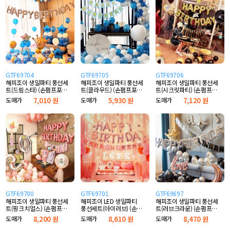
GTF69704
GTF69705
GTF69706
해피조이 생일파티 풍선세
해피조이 생일파티 풍선세
해피조이 생일파티 풍선세
트(드림스타) (손펌프포
트(클라우드) (손펌프포
트(시크릿파티) (손펌프포
함)
함)
함)
도매가
7,010 원
도매가
5,930 원
도매가
7,120 원
GTF69700
GTF69701
GTF69697
해피조이 생일파티 풍선세
해피조이 LED 생일파티
해피조이 생일파티 풍선세
트(핑크치얼스) (손펌프포
풍선세트(아이러브) (손펌
트(러브크라운) (손펌프포
함)
프포함)
함)
도매가
8,200 원
도매가
8,610 원
도매가
8,470 원