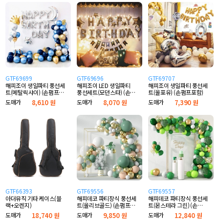
GTF69699
GTF69696
GTF69707
해피조이 생일파티 풍선세
해피조이 LED 생일파티
해피조이 생일파티 풍선세
트(메탈릭샤이) (손펌프포
풍선세트(모던스타) (손펌
트(올포유) (손펌프포함)
함)
프포함)
도매가
8,610 원
도매가
8,070 원
도매가
7,390 원
GTF66393
GTF69556
GTF69557
아더뮤직 기타 케이스(블
해피데코 파티장식 풍선세
해피데코 파티장식 풍선세
랙+오렌지)
트(올리브골드) (손펌프포
트(몬스테라 그린) (손펌
함)
프포함)
도매가
18,740 원
도매가
9,850 원
도매가
12,840 원