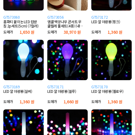
GTS73060
GTS73056
GTS73172
홈파티 붙이는 LED 컵받
앰쿨 백양나무 콘서트 우
LED 알 야광봉(핑크)
침 2p세트(5cm) (7컬러)
쿨렐레 풀세트(4종) (내추
럴)
도매가
1,650 원
도매가
38,970 원
도매가
1,360 원
GTS73169
GTS73171
GTS73170
LED 알 야광봉(실버)
LED 알 야광봉(블루)
LED 알 야광봉(옐로우)
도매가
1,360 원
도매가
1,660 원
도매가
1,360 원