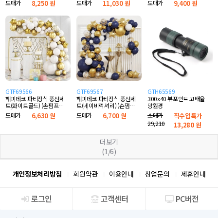
도매가
8,250 원
도매가
11,030 원
도매가
9,400 원
GTF69566
GTF69567
GTH65569
해피데코 파티장식 풍선세
해피데코 파티장식 풍선세
300x40 뷰포인트 고배율
트(화이트골드) (손펌프포
트(네이비럭셔리) (손펌프
망원경
함)
포함)
도매가
6,630 원
도매가
6,700 원
소매가
직수입특가
29,210
13,280
원
더보기
(1/6)
개인정보처리방침
회원약관
이용안내
창업문의
제휴안내
로그인
고객센터
PC버전
회사소개