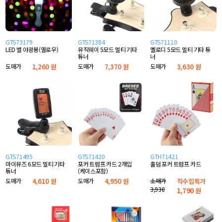
GTS73179
GTS71384
GTS71110
LED 별 야광봉(옐로우)
뮤직웨이 5모드 멀티 기타
멜로디 5모드 멀티 기타 튜
튜너
너
도매가
1,260 원
도매가
7,370 원
도매가
3,630 원
GTS71495
GTS71420
GTH71421
마이뮤즈 6모드 멀티 기타
포커 트럼프 카드 2개입
홀덤 포커 트럼프 카드
튜너
(케이스포함)
도매가
4,610 원
도매가
4,950 원
소매가
직수입특가
3,930
1,790
원