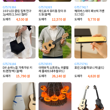
GTS76366
GTS76369
GTS77417
10구 LED 클립 집게 전구
레드로사 유리돔 장미 무
해피버스데이 패브릭 가랜
2p세트(1.5m) (컬러)
드등(블랙)
드(그린)
도매가
4,530 원
도매가
12,570 원
도매가
9,770 원
GTS76166
GTS76595
GTS75791
DIY 손바느질 가죽가방 키
아워뮤직 소프라노 우쿨렐
포린 20홀 하모니카(골드)
트(펀칭백) (블랙)
레 풀세트(내추럴우드)
도매가
15,790 원
도매가
26,140 원
도매가
4,620 원