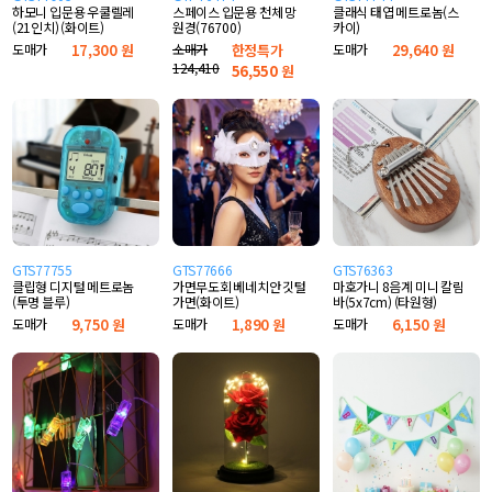
하모니 입문용 우쿨렐레
스페이스 입문용 천체 망
클래식 태엽 메트로놈(스
(21인치) (화이트)
원경(76700)
카이)
도매가
17,300 원
소매가
한정특가
도매가
29,640 원
124,410
56,550
원
GTS77755
GTS77666
GTS76363
클립형 디지털 메트로놈
가면무도회 베네치안 깃털
마호가니 8음계 미니 칼림
(투명 블루)
가면(화이트)
바(5x7cm) (타원형)
도매가
9,750 원
도매가
1,890 원
도매가
6,150 원