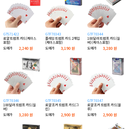
GTS71422
GTF70343
GTF70344
로얄 트럼프 카드(케이스
플레잉 트럼프 카드 2개입
100달러 트럼프 카드(실
포함)
(케이스포함)
버) (케이스포함)
도매가
2,240 원
도매가
3,190 원
도매가
3,280 원
GTF70346
GTF70345
GTF70347
100달러 트럼프 카드(실
로얄 조커 트럼프 카드(그
로얄 조커 트럼프 카드(블
버)
린)
루)
도매가
3,280 원
도매가
2,900 원
도매가
2,900 원