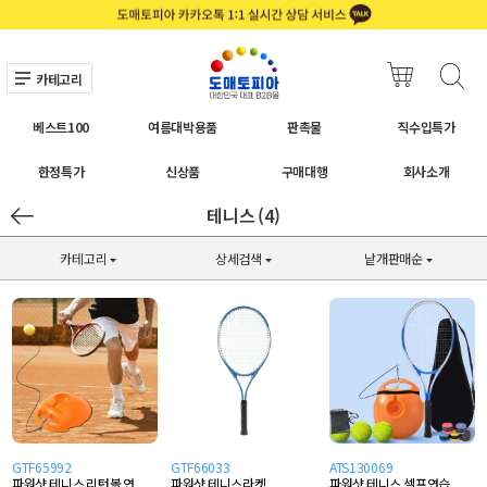
카테고리
베스트100
여름대박용품
판촉물
직수입특가
한정특가
신상품
구매대행
회사소개
테니스 (4)
카테고리
상세검색
낱개판매순
GTF65992
GTF66033
ATS130069
파워샷 테니스 리턴볼 연
파워샷 테니스라켓
파워샷 테니스 셀프연습