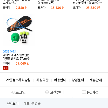
습기(오렌지)
(67cm) (블루)
리턴볼 풀세트(67cm) (오
렌지)
도매가
7,580 원
도매가
13,730 원
도매가
25,530 원
GTS74673
파워샷 테니스 셀프연습
리턴볼 풀세트(67cm) (그
린)
도매가
27,040 원
개인정보처리방침
회원약관
이용안내
창업문의
제휴안내
로그인
고객센터
PC버전
회사소개
(주)트리
대표: 부영운