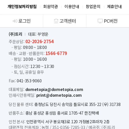
개인정보처리방침
회원약관
이용안내
창업문의
제휴안내
로그인
고객센터
PC버전
회사소개
(주)트리
대표: 부영운
02-2026-2754
주문상담:
- 평일:
09:00 ~ 18:00
1566-6779
배송 · 교환 · 반품문의:
- 평일:
10:00 ~ 16:00
- 점심시간:
12:30 ~ 13:30
- 토, 일, 공휴일 휴무
Fax:
041-353-9060
대표메일:
dometopia@dometopia.com
인쇄시안용메일:
print@dometopia.com
당진 물류 센터:
충청남도 당진시 송악읍 틀모시로 355-22 (우) 31738
반품주소:
충남 홍성군 홍성읍 충서로 1705-47 한진택배
인천 본사:
인천광역시 서구 봉오재3로 120 가정봄2프라자 2층
대량견적 전용계좌 :
농협 /
351-0356-7285-33 /
예금주: (주)트리