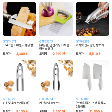
GTS74671
GTF69649
GTF69289
304스텐 야채필러 캠핑칼
[쿠킹홈] 안전커팅 야채 슬
이지넛 십자 칼집 밤까기
라이스 홀더
도매가
3,380 원
도매가
2,990 원
도매가
5,510 원
GTF68793
GTF68794
GTF68800
키친넛 호두까기(블랙)
키친데이 호두까기
[쿠킹홈] 푸드 스텐 중식도
2종세트
도매가
5,130 원
도매가
5,660 원
도매가
31,500 원