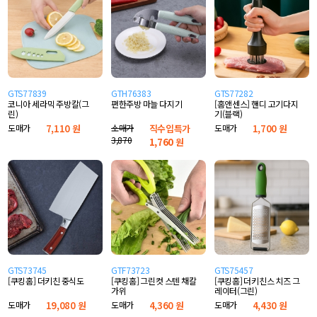
GTS77839
GTH76383
GTS77282
코니아 세라믹 주방칼(그
편한주방 마늘 다지기
[홈앤센스] 핸디 고기다지
린)
기(블랙)
도매가
7,110 원
소매가
직수입특가
도매가
1,700 원
3,870
1,760
원
GTS73745
GTF73723
GTS75457
[쿠킹홈] 더키친 중식도
[쿠킹홈] 그린컷 스텐 채칼
[쿠킹홈] 더키친스 치즈 그
가위
레이터(그린)
도매가
19,080 원
도매가
4,360 원
도매가
4,430 원