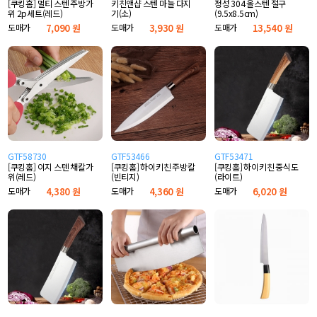
[쿠킹홈] 멀티 스텐 주방가
키친앤샵 스텐 마늘 다지
정성 304 올스텐 절구
위 2p세트(레드)
기(소)
(9.5x8.5cm)
도매가
7,090 원
도매가
3,930 원
도매가
13,540 원
GTF58730
GTF53466
GTF53471
[쿠킹홈] 이지 스텐 채칼가
[쿠킹홈] 하이키친 주방칼
[쿠킹홈] 하이키친 중식도
위(레드)
(빈티지)
(라이트)
도매가
4,380 원
도매가
4,360 원
도매가
6,020 원