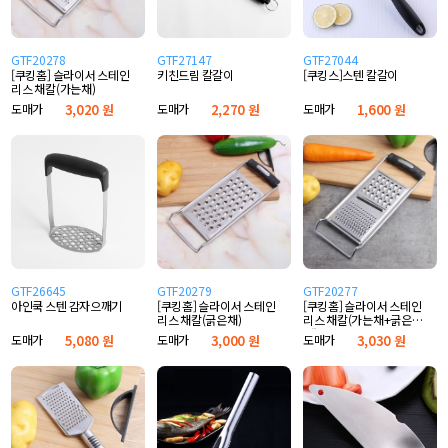
GTF20278
GTF27147
GTF27044
[쿠킹홈] 슬라이서 스테인
키친드림 칼갈이
[쿠킹스]스텐 칼갈이
리스 채칼(가는채)
도매가
3,020 원
도매가
2,270 원
도매가
1,600 원
GTF26645
GTF20279
GTF20277
아인쿡 스텐 감자으깨기
[쿠킹홈] 슬라이서 스테인
[쿠킹홈] 슬라이서 스테인
리스 채칼(굵은채)
리스 채칼(가는채+굵은
채)
도매가
5,080 원
도매가
3,000 원
도매가
3,030 원