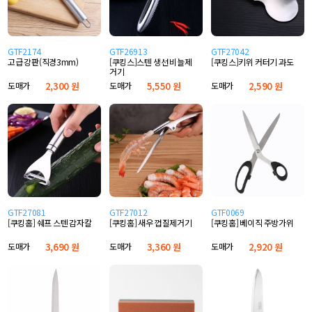
GTF2174
GTF26913
GTF27042
고급 강판(직경3mm)
[쿠킹스]스텐 생선 비늘제
[쿠킹스]키위 커터기 과도
거기
도매가
2,300 원
도매가
5,550 원
도매가
2,590 원
GTF27081
GTF27012
GTF0069
[쿠킹홈] 쉐프 스텐 감자칼
[쿠킹홈] 새우 껍질제거기
[쿠킹홈] 베이직 주방가위
도매가
3,690 원
도매가
3,360 원
도매가
2,920 원