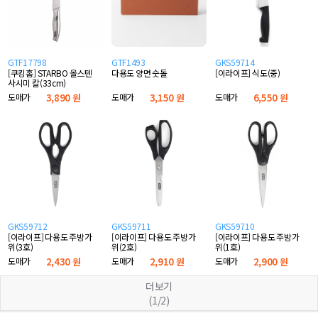
GTF17798
GTF1493
GKS59714
[쿠킹홈] STARBO 올스텐
다용도 양면 숫돌
[이라이프] 식도(중)
사시미 칼(33cm)
도매가
3,890 원
도매가
3,150 원
도매가
6,550 원
GKS59712
GKS59711
GKS59710
[이라이프] 다용도 주방가
[이라이프] 다용도 주방가
[이라이프] 다용도 주방가
위(3호)
위(2호)
위(1호)
도매가
2,430 원
도매가
2,910 원
도매가
2,900 원
더보기
(1/2)