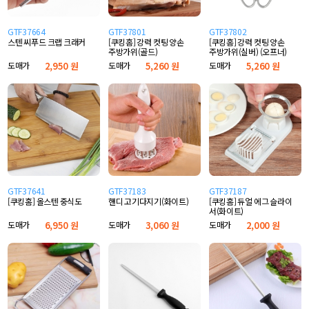
GTF37664
GTF37801
GTF37802
스텐 씨푸드 크랩 크래커
[쿠킹홈] 강력 컷팅 양손
[쿠킹홈] 강력 컷팅 양손
주방가위(골드)
주방가위(실버) (오프너)
도매가
2,950 원
도매가
5,260 원
도매가
5,260 원
GTF37641
GTF37183
GTF37187
[쿠킹홈] 올스텐 중식도
핸디 고기다지기(화이트)
[쿠킹홈] 듀얼 에그 슬라이
서(화이트)
도매가
6,950 원
도매가
3,060 원
도매가
2,000 원