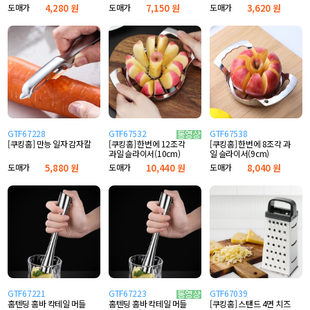
도매가
4,280 원
도매가
7,150 원
도매가
3,620 원
GTF67228
GTF67532
GTF67538
[쿠킹홈] 만능 일자 감자칼
[쿠킹홈] 한번에 8조각 과
[쿠킹홈] 한번에 12조각
일 슬라이서(9cm)
과일 슬라이서(10cm)
도매가
5,880 원
도매가
8,040 원
도매가
10,440 원
GTF67221
GTF67223
GTF67039
홈텐딩 홈바 칵테일 머들
[쿠킹홈] 스탠드 4면 치즈
홈텐딩 홈바 칵테일 머들