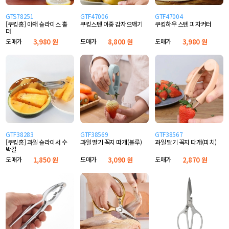
GTS78251
GTF47006
GTF47004
[쿠킹홈] 야채 슬라이스 홀
쿠킹스텐 이중 감자으깨기
쿠킹하우 스텐 피자커터
더
도매가
3,980 원
도매가
8,800 원
도매가
3,980 원
GTF38283
GTF38569
GTF38567
[쿠킹홈] 과일 슬라이서 수
과일 딸기 꼭지 따개(블루)
과일 딸기 꼭지 따개(피치)
박칼
도매가
1,850 원
도매가
3,090 원
도매가
2,870 원