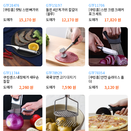
GTF28476
GTF15197
GTF11706
[쿠킹홈] 컷팅 스텐 뼈가위
돌핀 4단계 가위 칼갈이
[쿠킹홈] 스텐 크랩 크래커
(블루)
포크 세트
도매가
15,170 원
도매가
12,170 원
도매가
17,820 원
GTF11744
GTF78929
GTF78354
쿠킹센스 내장제거 새우손
쿡쿡 양면 고기 다지기
[쿠킹홈] 안전 슬라이스 홀
질칼
더
도매가
2,260 원
도매가
7,590 원
도매가
3,120 원