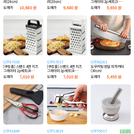
러(26cm)
그레이터 2p세트(3-
러(20cm)
TYPE) (블랙)
도매가
10,680 원
도매가
5,650 원
도매가
9,480 원
GTF67038
GTF67037
GTF66263
[쿠킹홈] 스탠드 4면 치즈
[쿠킹홈] 스탠드 4면 치즈
도우커팅 반달 피자커터
그레이터 2p세트(4-
그레이터 2p세트(4-
(30cm)
TYPE) (블랙)
TYPE) (화이트)
도매가
7,010 원
도매가
7,010 원
도매가
5,450 원
GTF65849
GTF53659
GTF59557