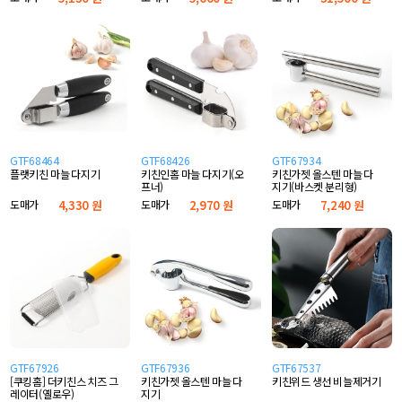
GTF68464
GTF68426
GTF67934
플랫키친 마늘 다지기
키친인홈 마늘 다지기(오
키친가젯 올스텐 마늘 다
프너)
지기(바스켓 분리형)
도매가
4,330 원
도매가
2,970 원
도매가
7,240 원
GTF67926
GTF67936
GTF67537
[쿠킹홈] 더키친스 치즈 그
키친가젯 올스텐 마늘 다
키친위드 생선 비늘제거기
레이터(옐로우)
지기