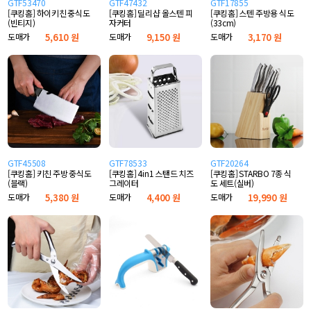
GTF53470
GTF47432
GTF17855
[쿠킹홈] 하이키친 중식도
[쿠킹홈] 딜리샵 올스텐 피
[쿠킹홈] 스텐 주방용 식도
(빈티지)
자커터
(33cm)
도매가
5,610 원
도매가
9,150 원
도매가
3,170 원
GTF45508
GTF78533
GTF20264
[쿠킹홈] 키친 주방 중식도
[쿠킹홈] 4in1 스탠드 치즈
[쿠킹홈] STARBO 7종 식
(블랙)
그레이터
도 세트(실버)
도매가
5,380 원
도매가
4,400 원
도매가
19,990 원