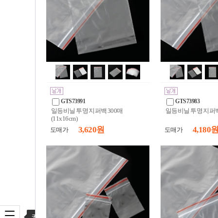
GTS73991
GTS73983
일등비닐 투명 지퍼백 300매
일등비닐 투명 지퍼백 5
(11x16cm)
3,620 원
4,180 
도매가
도매가
카테고리 열기