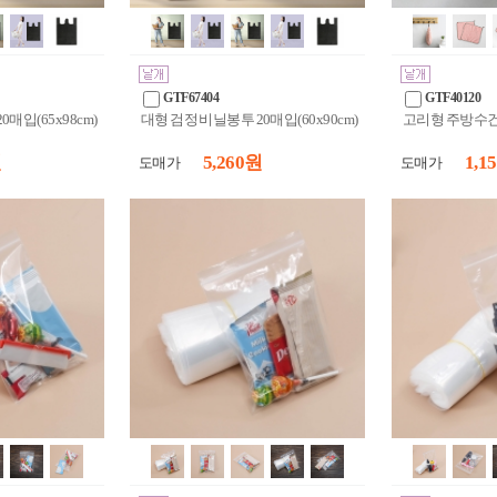
GTF67404
GTF40120
매입(65x98cm)
대형 검정 비닐봉투 20매입(60x90cm)
고리형 주방수건 
원
5,260 원
1,1
도매가
도매가