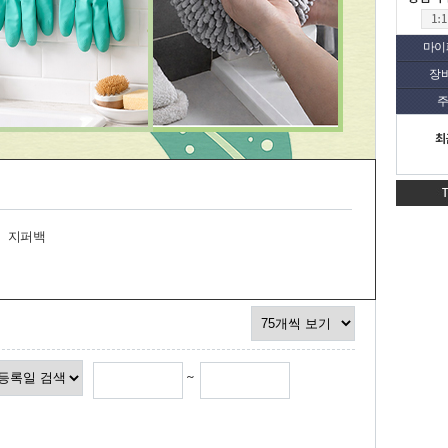
마이
장
주
최
지퍼백
~