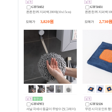
GTF51652
GTF51651
튼튼한 PE 지퍼백 200매(10x15cm)
튼튼한 PE 지퍼백 100
3,820 원
2,730 
도매가
도매가
GTF47972
GTF32126
셔닐 극세사 동글이 주방수건(그레이)
무핀 사각 포인트 