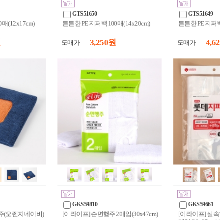
GTS51650
GTS51649
매(12x17cm)
튼튼한 PE 지퍼백 100매(14x20cm)
튼튼한 PE 지퍼백 
원
3,250 원
4,6
도매가
도매가
GKS59810
GKS59661
행주(오렌지네이비)
[이라이프] 순면행주 2매입(30x47cm)
[이라이프] 실속