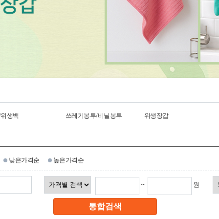
/위생백
쓰레기봉투/비닐봉투
위생장갑
낮은가격순
높은가격순
~
원