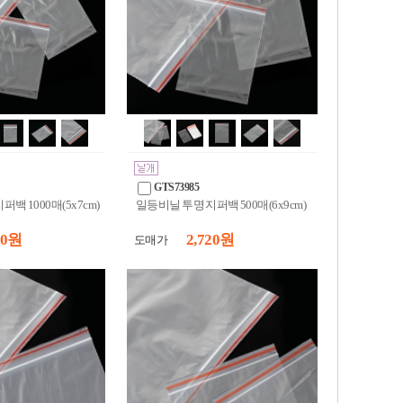
GTS73985
백 1000매(5x7cm)
일등비닐 투명 지퍼백 500매(6x9cm)
50 원
2,720 원
도매가