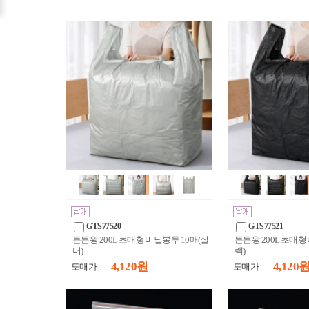
GTS77520
GTS77521
튼튼왕 200L 초대형 비닐봉투 10매(실
튼튼왕 200L 초대형
버)
랙)
4,120 원
4,120 
도매가
도매가