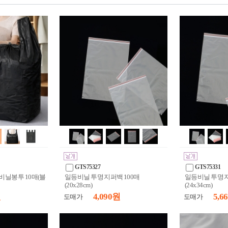
GTS75327
GTS75331
 비닐봉투 10매(블
일등비닐 투명 지퍼백 100매
일등비닐 투명 지
(20x28cm)
(24x34cm)
원
4,090 원
5,6
도매가
도매가