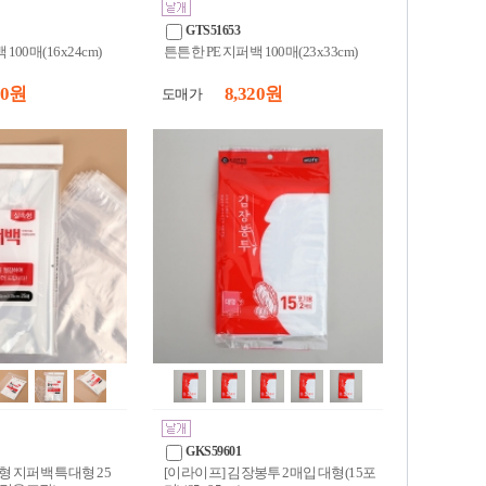
GTS51653
100매(16x24cm)
튼튼한 PE 지퍼백 100매(23x33cm)
20 원
8,320 원
도매가
GKS59601
형 지퍼백 특대형 25
[이라이프] 김장봉투 2매입 대형(15포