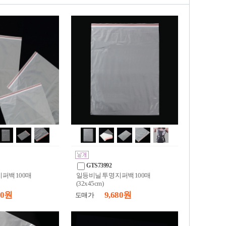
GTS73992
퍼백 100매
일등비닐 투명 지퍼백 100매
(32x45cm)
60 원
9,680 원
도매가