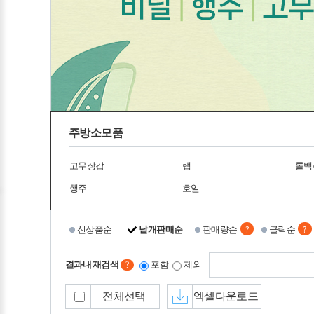
주방소모품
고무장갑
랩
롤백
행주
호일
?
?
신상품순
낱개판매순
판매량순
클릭순
결과내 재검색
포함
제외
?
전체선택
엑셀다운로드