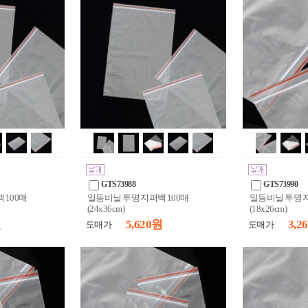
GTS73988
GTS73990
 100매
일등비닐 투명 지퍼백 100매
일등비닐 투명 지
(24x36cm)
(18x26cm)
원
5,620 원
3,2
도매가
도매가