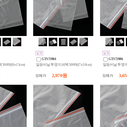
GTS73984
GTS73986
00매(9x13cm)
일등비닐 투명 지퍼백 500매(7x10cm)
일등비닐 투명 지퍼
원
2,970 원
3,6
도매가
도매가