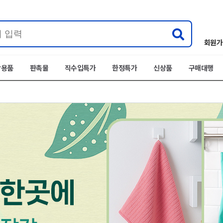
회원가
박용품
판촉물
직수입특가
한정특가
신상품
구매대행