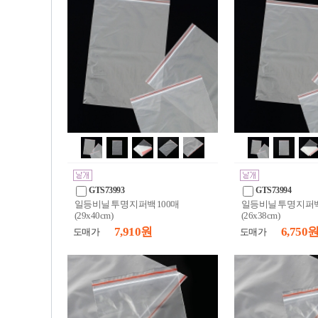
GTS73993
GTS73994
일등비닐 투명 지퍼백 100매
일등비닐 투명 지퍼백
(29x40cm)
(26x38cm)
7,910 원
6,750 
도매가
도매가