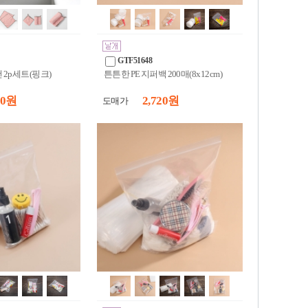
GTF51648
2p세트(핑크)
튼튼한 PE 지퍼백 200매(8x12cm)
50 원
2,720 원
도매가