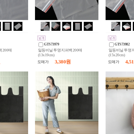
GTS73979
GTS73982
 200매
일등비닐 투명 지퍼백 200매
일등비닐 투명 지
(13x19cm)
(15x20cm)
원
3,380 원
4,5
도매가
도매가