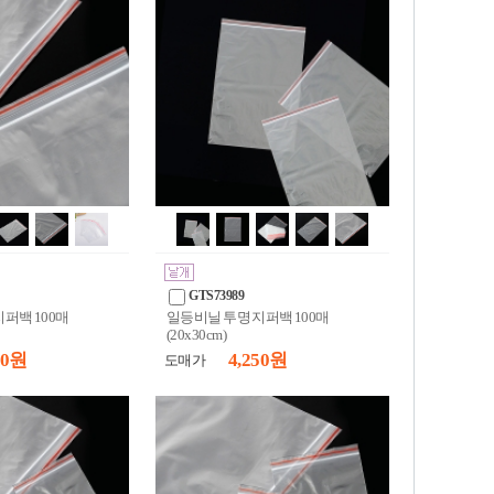
GTS73989
퍼백 100매
일등비닐 투명 지퍼백 100매
(20x30cm)
60 원
4,250 원
도매가