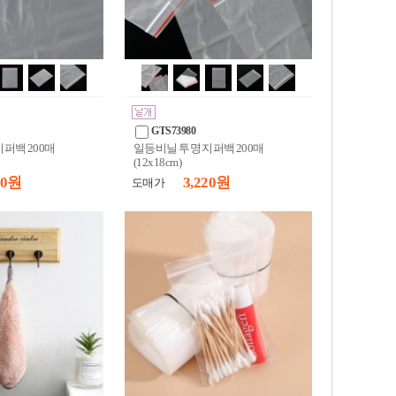
GTS73980
퍼백 200매
일등비닐 투명 지퍼백 200매
(12x18cm)
10 원
3,220 원
도매가