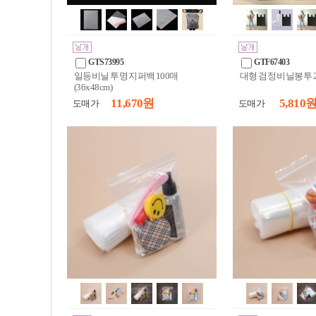
GTS73995
GTF67403
일등비닐 투명 지퍼백 100매
대형 검정 비닐봉투 20
(36x48cm)
11,670 원
5,810 
도매가
도매가