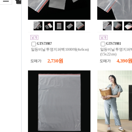
GTS73987
GTS73981
일등비닐 투명 지퍼백 1000매(4x6cm)
일등비닐 투명 지퍼백
(15x22cm)
2,730 원
4,390 
도매가
도매가