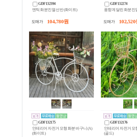
GDF132394
GDF132274
엔틱 화분진열 선반 (화이트)
풍향계 달린 화분진
104,780 원
102,520
도매가
도매가
GDF132175
GDF132176
인테리어 자전거 모형 화분 바구니 (A)
인테리어 자전거 모형 
(화이트)
(골드)