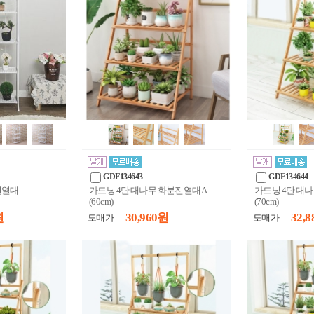
GDF134643
GDF134644
진열대
가드닝 4단 대나무 화분진열대A
가드닝 4단 대
(60cm)
(70cm)
원
30,960 원
32,8
도매가
도매가