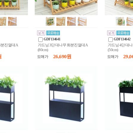
GDF134641
GDF134642
 화분진열대A
가드닝 3단 대나무 화분진열대A
가드닝 4단 대
(80cm)
(50cm)
원
26,690 원
29,0
도매가
도매가