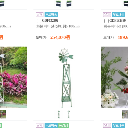
GDF132392
GDF132389
80cm)
화분파티션 (선반형) (100cm)
화분파티션 (80c
 원
254,070 원
189,
도매가
도매가