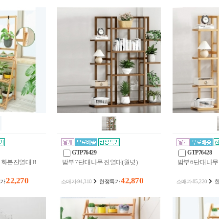
GTP76429
GTP76428
 화분진열대 B
밤부 7단 대나무 진열대(월넛)
밤부 6단 대나무
22,270
42,870
가
소매가 94,310
한정특가
소매가 85,220