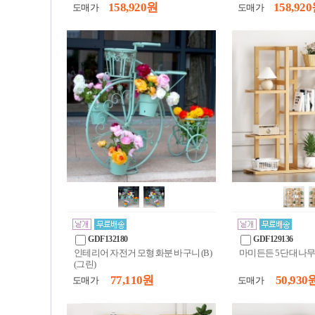
158,920 원
158,920
도매가
도매가
GDF132180
GDF129136
인테리어 자전거 모형 화분 바구니 (B)
마미든든 5단 대나무
(그린)
77,110 원
50,930 
도매가
도매가