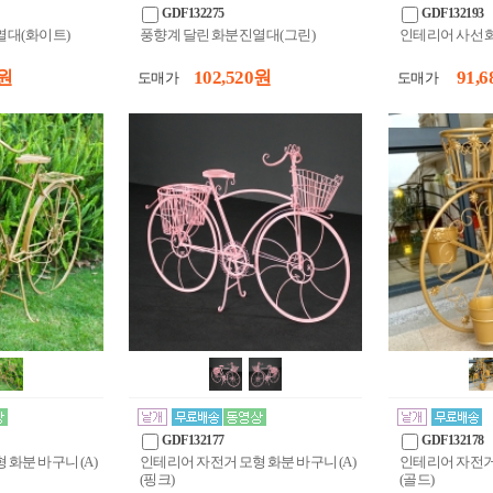
GDF132275
GDF132193
열대(화이트)
풍향계 달린 화분진열대(그린)
인테리어 사선 화
 원
102,520 원
91,6
도매가
도매가
GDF132177
GDF132178
화분 바구니 (A)
인테리어 자전거 모형 화분 바구니 (A)
인테리어 자전거 
(핑크)
(골드)