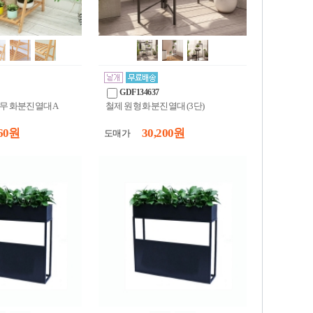
GDF134637
나무 화분진열대A
철제 원형 화분진열대 (3단)
60 원
30,200 원
도매가