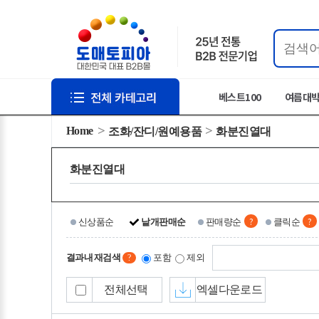
베스트100
여름대
Home
조화/잔디/원예용품
화분진열대
화분진열대
?
?
신상품순
낱개판매순
판매량순
클릭순
결과내 재검색
포함
제외
?
전체선택
엑셀다운로드