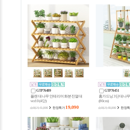
GTP76489
GTP76451
플랜 대나무 인테리어 화분진열대
홈가드닝 3단 대나무
ver10 (4단)
(80cm)
19,090
소매가 41,990
한정특가
소매가 48,990
한정특