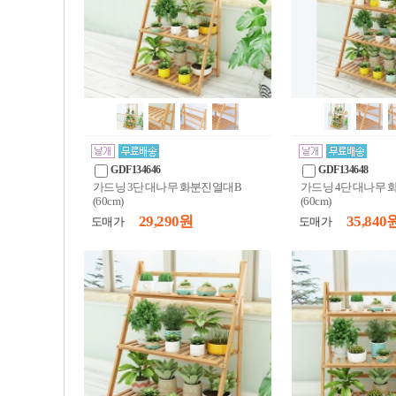
GDF134646
GDF134648
가드닝 3단 대나무 화분진열대B
가드닝 4단 대나무
(60cm)
(60cm)
29,290 원
35,840 
도매가
도매가