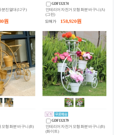
GDF132174
분진열대 (12구)
인테리어 자전거 모형 화분 바구니 (A)
(그린)
80 원
158,920 원
도매가
GDF132179
모형 화분 바구니 (B)
인테리어 자전거 모형 화분 바구니 (B)
(화이트)