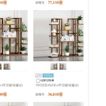
10 원
77,110 원
도매가
GDF129140
나무 진열대(월넛)
마미든든 6단 대나무 진열대(월넛)
30 원
56,810 원
도매가