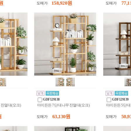
 원
158,920 원
77,1
도매가
도매가
GDF129138
GDF129139
 진열대(오크)
마미든든 7단 대나무 진열대(오크)
마미든든 5단 대
원
63,130 원
50,9
도매가
도매가