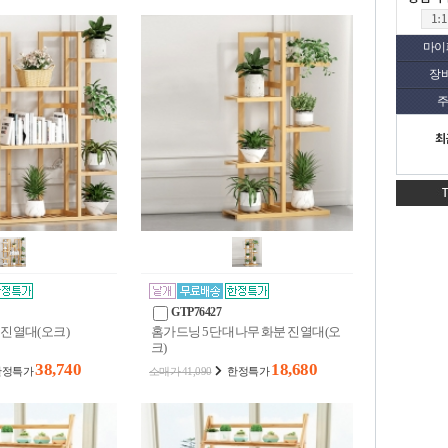
마이
장
주
최
GTP76427
 진열대(오크)
홈가드닝 5단 대나무 화분 진열대(오
크)
38,740
18,680
한정특가
소매가 41,090
한정특가