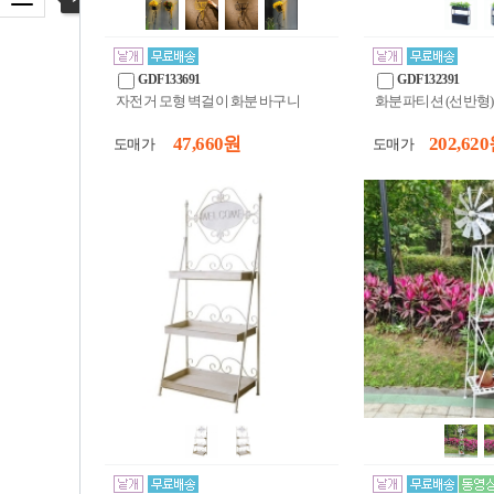
GDF133691
GDF132391
자전거 모형 벽걸이 화분 바구니
화분파티션 (선반형) (
47,660 원
202,620
도매가
도매가