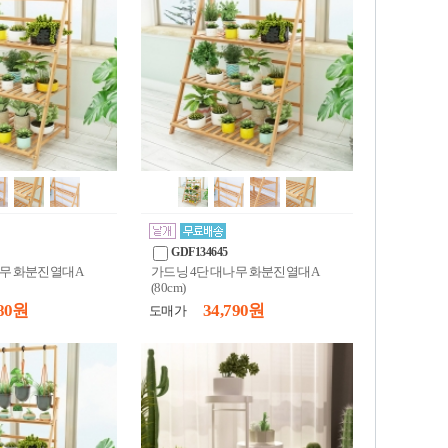
GDF134645
나무 화분진열대A
가드닝 4단 대나무 화분진열대A
(80cm)
80 원
34,790 원
도매가