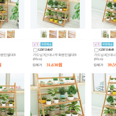
GDF134647
GDF134649
 화분진열대B
가드닝 3단 대나무 화분진열대B
가드닝 4단 대
(80cm)
(80cm)
원
31,630 원
39,5
도매가
도매가