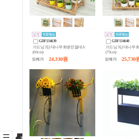
GDF134639
GDF134640
가드닝 3단 대나무 화분진열대A
가드닝 3단 대나무
(60cm)
(70cm)
24,330 원
25,730 
도매가
도매가
카테고리 열기