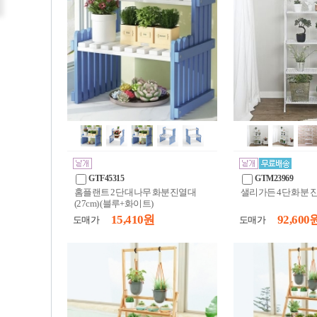
GTF45315
GTM23969
홈플랜트 2단 대나무 화분진열대
샐리가든 4단 화분 
(27cm) (블루+화이트)
15,410 원
92,600 
도매가
도매가