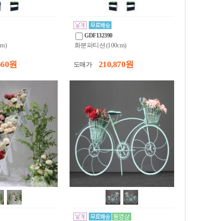
GDF132390
m)
화분파티션 (100cm)
660 원
210,870 원
도매가