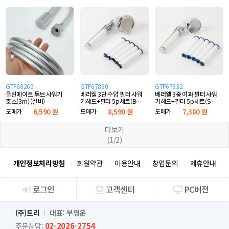
GTF68265
GTF67830
GTF67832
클린메이트 튜브 샤워기
베러웰 3단 수압 필터 샤워
베러웰 3중 여과 필터 샤워
호스(3m) (실버)
기헤드+필터 5p세트(B타
기헤드+필터 5p세트(S타
입)
입)
도매가
6,590 원
도매가
8,590 원
도매가
7,380 원
더보기
(1/2)
개인정보처리방침
회원약관
이용안내
창업문의
제휴안내
로그인
고객센터
PC버전
회사소개
(주)트리
대표: 부영운
02-2026-2754
주문상담: