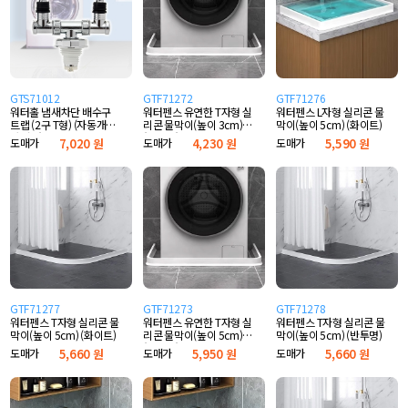
GTS71012
GTF71272
GTF71276
워터홀 냄새차단 배수구
워터펜스 유연한 T자형 실
워터펜스 L자형 실리콘 물
트랩 (2구 T형) (자동개폐
리콘 물막이(높이 3cm)
막이(높이 5cm) (화이트)
마개형)
(화이트)
도매가
7,020 원
도매가
4,230 원
도매가
5,590 원
GTF71277
GTF71273
GTF71278
워터펜스 T자형 실리콘 물
워터펜스 유연한 T자형 실
워터펜스 T자형 실리콘 물
막이(높이 5cm) (화이트)
리콘 물막이(높이 5cm)
막이(높이 5cm) (반투명)
(화이트)
도매가
5,660 원
도매가
5,950 원
도매가
5,660 원