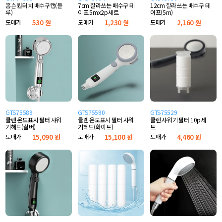
홈슨 원터치 배수구캡(블
7cm 잘라쓰는 배수구 테
12cm 잘라쓰는 배수구 테
루)
이프 5mx2p세트
이프(5m)
도매가
530 원
도매가
1,230 원
도매가
2,160 원
GTS75589
GTS75590
GTS75529
클렌 온도표시 필터 샤워
클렌 온도표시 필터 샤워
클렌 샤워기 필터 10p세
기헤드(실버)
기헤드(화이트)
트
도매가
15,090 원
도매가
15,100 원
도매가
4,460 원