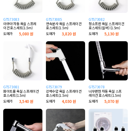
GTS73083
GTS73085
GTS73082
아쿠아 자동 욕실 스프레
연속분사 욕실 스프레이건
청소프렌 욕실 스프레이건
이건 호스세트(1.5m)
호스세트(1.5m)
호스세트(실버) (1.5m)
도매가
5,080 원
도매가
3,820 원
도매가
5,130 원
GTS73081
GTS73079
GTS73078
화이트룸 욕실 스프레이건
강력수압 욕실 스프레이건
너무편한 자동 욕실 스프
호스세트(1.5m)
호스세트(1.5m)
레이건 호스세트(1.5m)
도매가
3,540 원
도매가
4,030 원
도매가
5,070 원