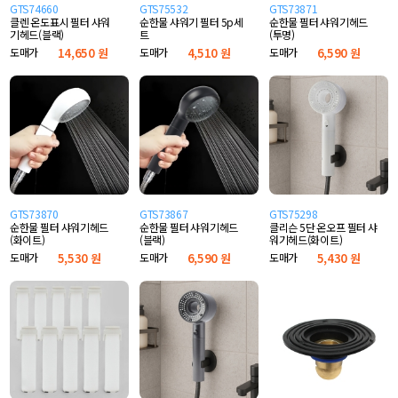
GTS74660
GTS75532
GTS73871
클렌 온도표시 필터 샤워
순한물 샤워기 필터 5p세
순한물 필터 샤워기헤드
기헤드(블랙)
트
(투명)
도매가
14,650 원
도매가
4,510 원
도매가
6,590 원
GTS73870
GTS73867
GTS75298
순한물 필터 샤워기헤드
순한물 필터 샤워기헤드
클리슨 5단 온오프 필터 샤
(화이트)
(블랙)
워기헤드(화이트)
도매가
5,530 원
도매가
6,590 원
도매가
5,430 원