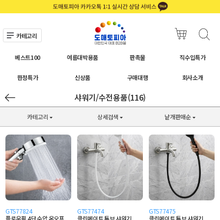
카테고리
베스트100
여름대박용품
판촉물
직수입특가
한정특가
신상품
구매대행
회사소개
샤워기/수전용품(116)
카테고리
상세검색
낱개판매순
GTS77824
GTS77474
GTS77475
플로우픽 4단 수압 온오프
클린메이트 튜브 샤워기
클린메이트 튜브 샤워기