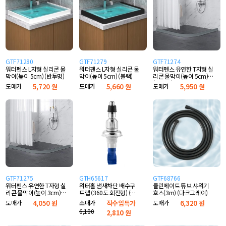
GTF71280
GTF71279
GTF71274
워터펜스 L자형 실리콘 물
워터펜스 L자형 실리콘 물
워터펜스 유연한 T자형 실
막이(높이 5cm) (반투명)
막이(높이 5cm) (블랙)
리콘 물막이(높이 5cm)
(그레이)
도매가
5,720 원
도매가
5,660 원
도매가
5,950 원
GTF71275
GTH65617
GTF68766
워터펜스 유연한 T자형 실
워터홀 냄새차단 배수구
클린메이트 튜브 샤워기
리콘 물막이(높이 3cm)
트랩 (360도 회전형) (자
호스(3m) (다크그레이)
(그레이)
동개폐 실리콘형)
도매가
4,050 원
소매가
직수입특가
도매가
6,320 원
6,180
2,810
원