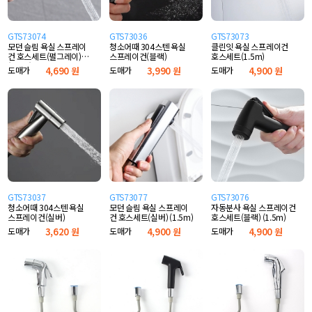
GTS73074
GTS73036
GTS73073
모던 슬림 욕실 스프레이
청소어때 304스텐 욕실
클린잇 욕실 스프레이건
건 호스세트(펄그레이)
스프레이건(블랙)
호스세트(1.5m)
(1.5m)
도매가
4,690 원
도매가
3,990 원
도매가
4,900 원
GTS73037
GTS73077
GTS73076
청소어때 304스텐 욕실
모던 슬림 욕실 스프레이
자동분사 욕실 스프레이건
스프레이건(실버)
건 호스세트(실버) (1.5m)
호스세트(블랙) (1.5m)
도매가
3,620 원
도매가
4,900 원
도매가
4,900 원