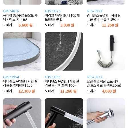
GTS74676
GTS73875
GTS73953
퓨어링 3단수압 온오프 샤
베러웰 샤워기필터 10p세
워터펜스 유연한 T자형 실
워기헤드(화이트)
트(핸들필터)
리콘 물막이(높이 10cm)
(블랙)
도매가
5,600 원
도매가
3,030 원
도매가
11,260 원
GTS73954
GTS73955
GTS73072
워터펜스 유연한 T자형 실
워터펜스 유연한 T자형 실
모던 슬림 욕실 스프레이
리콘 물막이(높이 10cm)
리콘 물막이(높이 10cm)
건 호스세트(블랙) (1.5m)
(그레이)
(화이트)
도매가
12,300 원
도매가
11,260 원
도매가
4,690 원