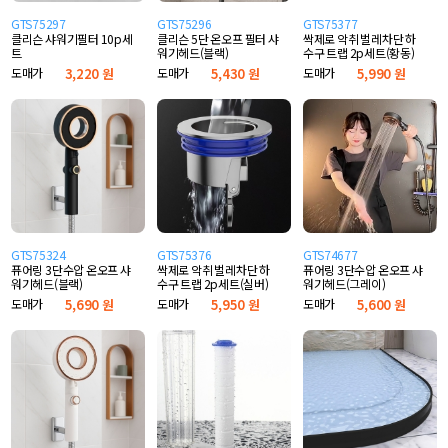
GTS75297
GTS75296
GTS75377
클리슨 샤워기필터 10p세
클리슨 5단 온오프 필터 샤
싹제로 악취 벌레차단 하
트
워기헤드(블랙)
수구 트랩 2p세트(황동)
도매가
3,220 원
도매가
5,430 원
도매가
5,990 원
GTS75324
GTS75376
GTS74677
퓨어링 3단수압 온오프 샤
싹제로 악취 벌레차단 하
퓨어링 3단수압 온오프 샤
워기헤드(블랙)
수구 트랩 2p세트(실버)
워기헤드(그레이)
도매가
5,690 원
도매가
5,950 원
도매가
5,600 원