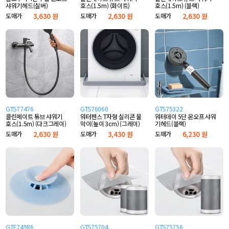
샤워기헤드(실버)
호스(1.5m) (화이트)
호스(1.5m) (블랙)
도매가
3,630 원
도매가
2,630 원
도매가
2,630 원
GTS77476
GTS76060
GTS75322
클린메이트 튜브 샤워기
워터펜스 T자형 실리콘 물
워터데이 5단 온오프 샤워
호스(1.5m) (다크그레이)
막이(높이 3cm) (그레이)
기헤드(블랙)
도매가
2,630 원
도매가
3,430 원
도매가
6,230 원
GTF74986
GTS75704
GTS75756