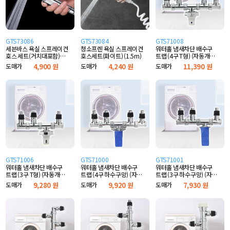
GTS73086
GTS73084
GTS71008
세븐바스 욕실 스프레이건
청소프렌 욕실 스프레이건
워터홀 냄새차단 배수구
호스 세트(거치대포함)
호스세트(화이트) (1.5m)
트랩 (4구 T형) (자동개폐
(1.5m)
마개형)
도매가
4,900 원
도매가
4,240 원
도매가
11,390 원
GTS71006
GTS71000
GTS71001
워터홀 냄새차단 배수구
워터홀 냄새차단 배수구
워터홀 냄새차단 배수구
트랩 (3구 T형) (자동개폐
트랩 (4구 하수구망) (자동
트랩 (3구 하수구망) (자동
마개형)
개폐 실리콘형)
개폐 실리콘형)
도매가
9,280 원
도매가
9,920 원
도매가
7,930 원