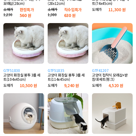
모래삽(28cm)
(28x12cm)
트(74x45cm)
소매가
한정특가
소매가
직수입특가
도매가
11,300 원
1,230
1,380
560
원
630
원
GTF51830
GTF51835
GTF41207
고양이 화장실 봉투 3롤 세
고양이 화장실 봉투 3롤 세
고양이 접착식 모래삽+받
트(104x45cm)
트(114x45cm)
침대 세트(핑크)
도매가
10,500 원
도매가
9,240 원
도매가
4,520 원