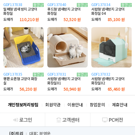
GDF137038
GDF137040
GDF137034
밀폐형 냄새 방지 고양이
후드형 냄새방지 고양이
서랍형 냄새방지 고양이
화장실
화장실
화장실 04
도매가
110,210 원
도매가
52,520 원
도매가
85,100 원
GDF137035
GDF137031
GDF137032
서랍형 냄새방지 고양이
평판 오픈형 고양이 화장
서랍형 냄새방지 고양이
화장실02
실
화장실01
도매가
65,460 원
도매가
56,230 원
도매가
50,940 원
개인정보처리방침
회원약관
이용안내
창업문의
제휴안내
로그인
고객센터
PC버전
회사소개
(주)트리
대표: 부영운