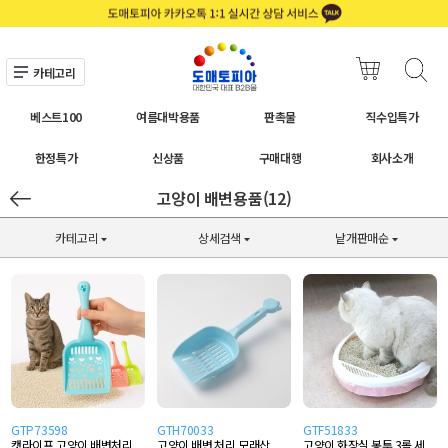
카테고리
베스트100
여름대박용품
판촉물
직수입특가
한정특가
신상품
구매대행
회사소개
고양이 배변용품(12)
카테고리
상세검색
낱개판매순
GTP73598
GTH70033
GTF51833
캣라이프 고양이 배변처리
고양이 배변 처리 모래삽
고양이 화장실 봉투 3롤 세