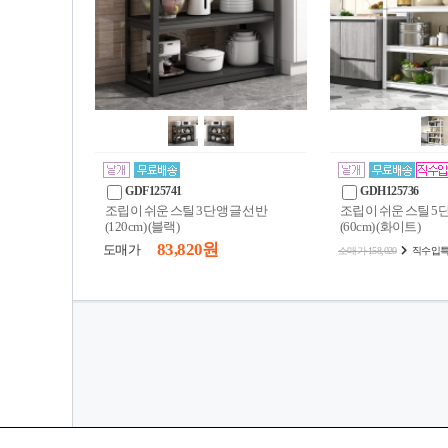
GDF125741
GDH125736
조립이 쉬운 스틸 3단 앵글 선반
조립이 쉬운 스틸 5
(120cm) (블랙)
(60cm) (화이트)
83,820 원
도매가
소매가 158,020
직수입