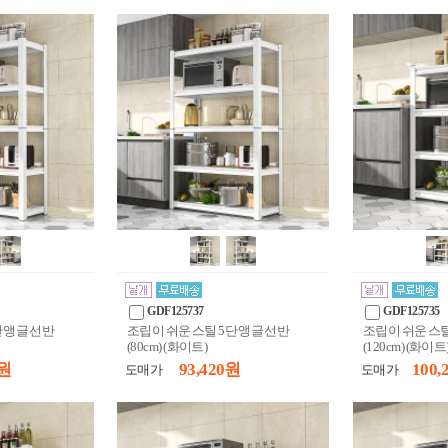
GDF125737
GDF125735
단 앵글 선반
조립이 쉬운 스틸 5단 앵글 선반
조립이 쉬운 스틸
(80cm) (화이트)
(120cm) (화이트
 원
93,420 원
100,
도매가
도매가