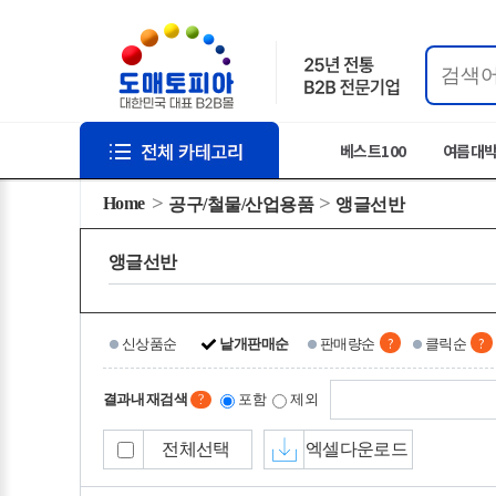
베스트100
여름대
Home
공구/철물/산업용품
앵글선반
앵글선반
?
?
신상품순
낱개판매순
판매량순
클릭순
결과내 재검색
포함
제외
?
전체선택
엑셀다운로드