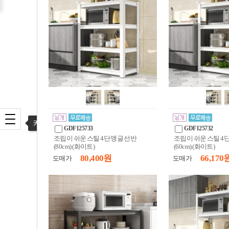
카테고리 열기
GDF125733
GDF125732
조립이 쉬운 스틸 4단 앵글 선반
조립이 쉬운 스틸 4
(80cm) (화이트)
(60cm) (화이트)
80,400 원
66,170 
도매가
도매가