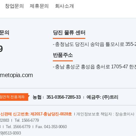
창업문의
제휴문의
회사소개
품문의
당진 물류 센터
- 충청남도 당진시 송악읍 틀모시로 355-22 
9
반품주소
- 충남 홍성군 홍성읍 충서로 1705-47 
metopia.com
농협
351-0356-7285-33
예금주: (주)트리
량견적 전용계좌
신판매 신고번호: 제2017-충남당진-0028호
개인정보보호 책임자 : 장승호이사
2883
Tel. 1566-6779
8
Tel. 1566-6779
Fax. 041-353-9060
79)8513-9393