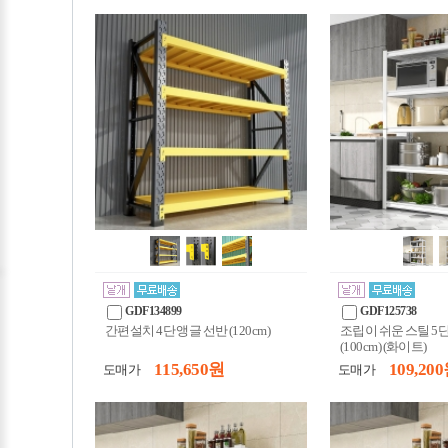
GDF134899
GDF125738
간편설치 4단 앵글 선반 (120cm)
조립이 쉬운 스틸 5
(100cm) (화이트)
115,650 원
109,200
도매가
도매가