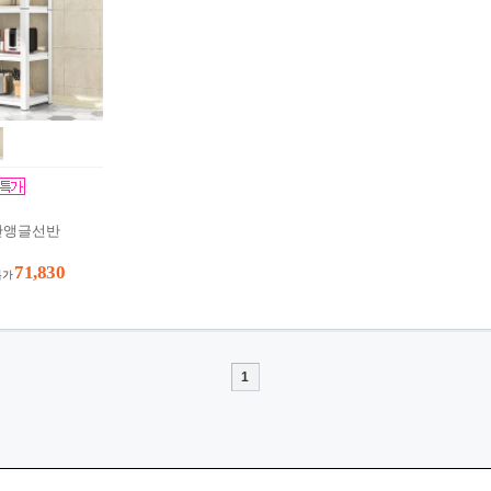
단 앵글 선반
71,830
특가
1