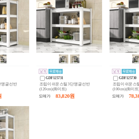
GDF125731
GDF125730
단 앵글 선반
조립이 쉬운 스틸 3단 앵글 선반
조립이 쉬운 스틸
(120cm) (화이트)
(100cm) (화이트
원
83,820 원
78,3
도매가
도매가