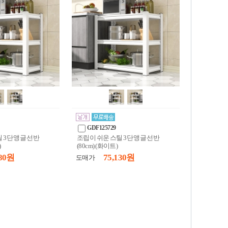
GDF125729
 3단 앵글 선반
조립이 쉬운 스틸 3단 앵글 선반
)
(80cm) (화이트)
80 원
75,130 원
도매가