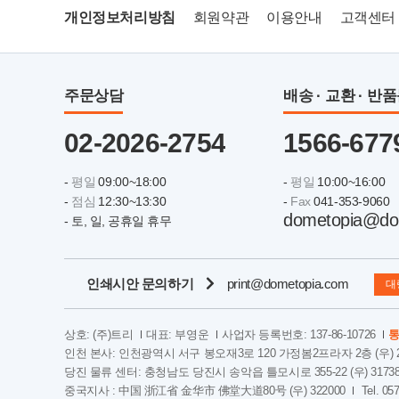
개인정보처리방침
회원약관
이용안내
고객센터
주문상담
배송 · 교환 · 반
02-2026-2754
1566-677
-
평일
09:00~18:00
-
평일
10:00~16:00
-
점심
12:30~13:30
-
Fax
041-353-9060
dometopia@do
- 토, 일, 공휴일 휴무
인쇄시안 문의하기
print@dometopia.com
대
상호: (주)트리
대표: 부영운
사업자 등록번호: 137-86-10726
통
인천 본사: 인천광역시 서구 봉오재3로 120 가정봄2프라자 2층 (우) 2
당진 물류 센터: 충청남도 당진시 송악읍 틀모시로 355-22 (우) 3173
중국지사 : 中国 浙江省 金华市 佛堂大道80号 (우) 322000
Tel. 05