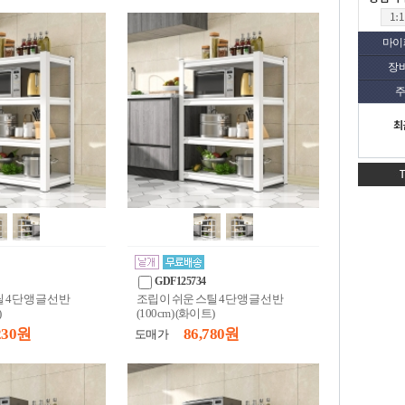
마이
장
주
최
GDF125734
 4단 앵글 선반
조립이 쉬운 스틸 4단 앵글 선반
)
(100cm) (화이트)
230 원
86,780 원
도매가