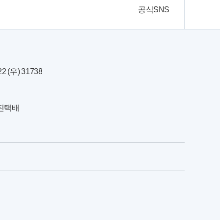
공식SNS
(우) 31738
한진택배