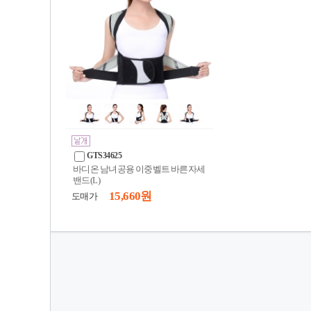
GTS34625
바디온 남녀공용 이중벨트 바른자세
밴드(L)
15,660 원
도매가