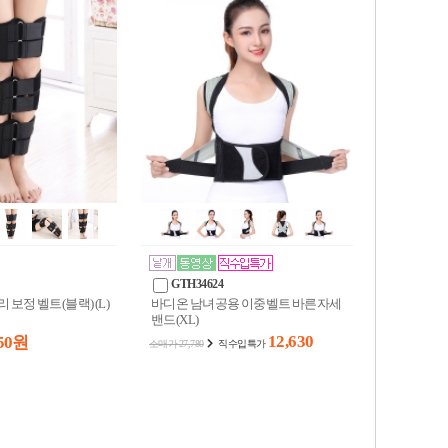
GTH34624
 보정 벨트(블랙) (L)
바디온 남녀공용 이중벨트 바른자세
밴드(XL)
12,630
50 원
소매가 27,780
직수입특가