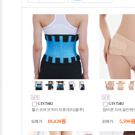
GTS75682
GTS75482
헬스코르셋 허리보호대(S) (블루)
참바른 자세 골반밴드(
10,420 원
5,590 
도매가
도매가