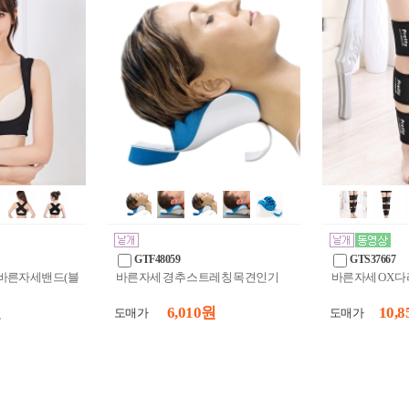
GTF48059
GTS37667
 바른자세밴드(블
바른자세 경추 스트레칭 목견인기
바른자세 OX 다리
원
6,010 원
10,8
도매가
도매가