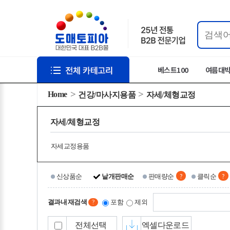
베스트100
여름대
Home
건강/마사지용품
자세/체형교정
자세/체형교정
자세교정용품
?
?
신상품순
낱개판매순
판매량순
클릭순
결과내 재검색
포함
제외
?
전체선택
엑셀다운로드