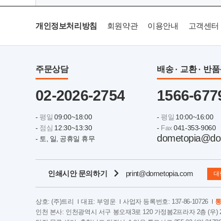
개인정보처리방침
회원약관
이용안내
고객센터
주문상담
배송 · 교환 · 반
02-2026-2754
1566-677
-
평일
09:00~18:00
-
평일
10:00~16:00
-
점심
12:30~13:30
-
Fax
041-353-9060
dometopia@do
- 토, 일, 공휴일 휴무
인쇄시안 문의하기
print@dometopia.com
대
상호: (주)트리
대표: 부영운
사업자 등록번호: 137-86-10726
통
인천 본사: 인천광역시 서구 봉오재3로 120 가정봄2프라자 2층 (우) 2