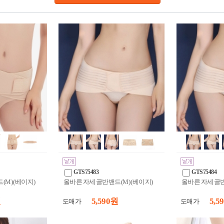
GTS75483
GTS75484
M) (베이지)
올바른 자세 골반밴드(M) (베이지)
올바른 자세 골반
원
5,590 원
5,5
도매가
도매가