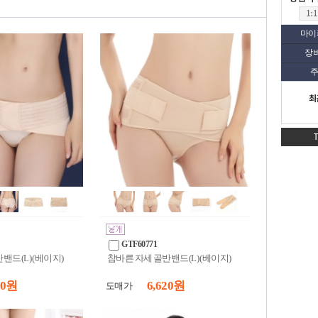
마이
장
주
최
GTF60771
밴드(L) (베이지)
참바른 자세 골반밴드(L) (베이지)
90 원
6,620 원
도매가