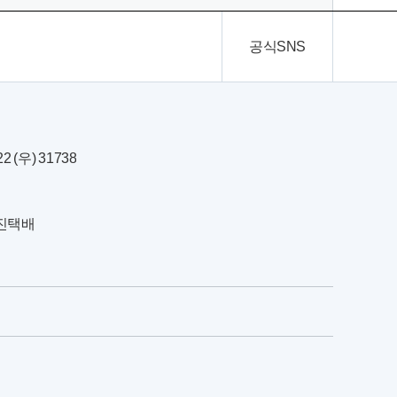
공식SNS
(우) 31738
한진택배