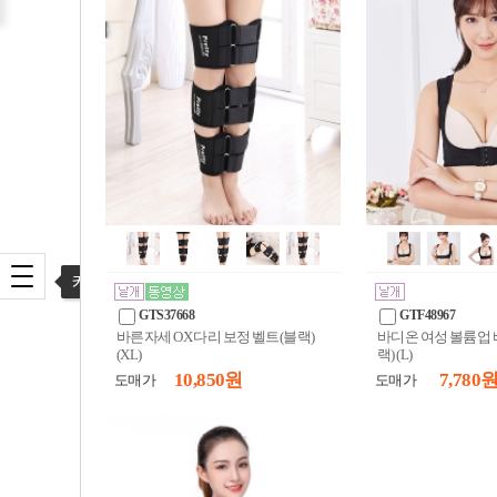
카테고리 열기
GTS37668
GTF48967
바른자세 OX 다리 보정 벨트(블랙)
바디온 여성 볼륨업
(XL)
랙) (L)
10,850 원
7,780 
도매가
도매가