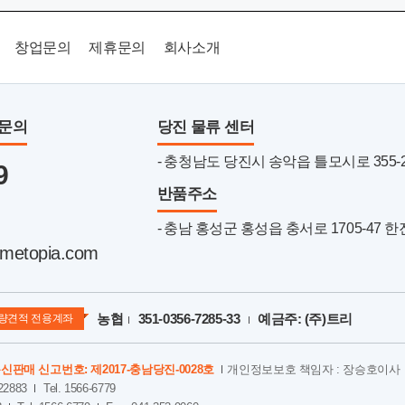
창업문의
제휴문의
회사소개
품문의
당진 물류 센터
- 충청남도 당진시 송악읍 틀모시로 355-22 
9
반품주소
- 충남 홍성군 홍성읍 충서로 1705-47 
metopia.com
농협
351-0356-7285-33
예금주: (주)트리
량견적 전용계좌
신판매 신고번호: 제2017-충남당진-0028호
개인정보보호 책임자 : 장승호이사
2883
Tel. 1566-6779