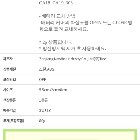
CA18, CA19, 303
- 배터리 교체 방법
배터리 커버의 화살표를 OPEN 또는 CLOSE 방
향으로 돌려 교체하세요.
* 2p 상품입니다.
* 방전방지택
제거 후 사용하세요.
제조자
Zhejiang Newfine Industry Co., Ltd(주)Tree
상품재질
스틸, ABS
포장방법
OPP
사이즈
5.5cmx2cmx8cm
색상종류
1종류
배송기일
3일 내외
무게(포장포함)
80g