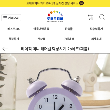
카테고리
베스트100
여름대박용품
판촉물
직수입특가
한정특가
신상품
구매대행
회사소개
베이직 미니 해머벨 탁상시계 2p세트(퍼플)