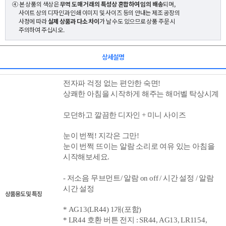
④ 본 상품의 색상은
무역 도매 거래의 특성상 혼합하여 임의 배송
되며,
사이트 상의 디자인과 인쇄 이미지 및 사이즈 등의 안내는 제조 공장의
사정에 따라
실제 상품과 다소 차이
가 날 수도 있으므로 상품 주문 시
주의하여 주십시오.
상세설명
전자파 걱정 없는 편안한 숙면!
상쾌한 아침을 시작하게 해주는 해머벨 탁상시계
모던하고 깔끔한 디자인 +
미니 사이즈
눈이 번쩍! 지각은 그만!
눈이 번쩍 뜨이는 알람 소리로 여유 있는 아침을
시작해보세요.
-
저소음 무브먼트/
알람 on off / 시간 설정 / 알람
시간 설정
상품용도 및 특징
*
AG13(LR44) 1개
(포함)
* LR44 호환 버튼 전지 : SR44, AG13, LR1154,