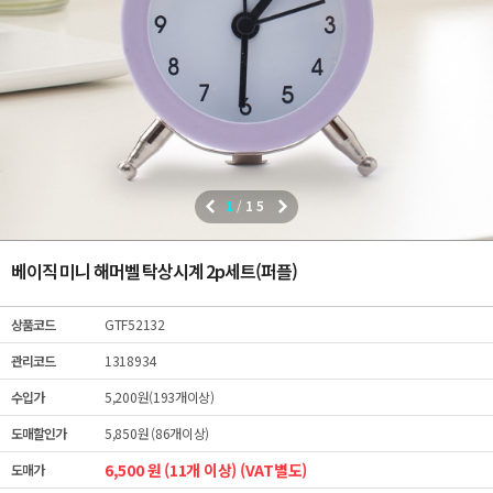
1
/
15
베이직 미니 해머벨 탁상시계 2p세트(퍼플)
상품코드
GTF52132
관리코드
1318934
수입가
5,200원(193개이상)
도매할인가
5,850원 (86개이상)
6,500 원 (11개 이상) (VAT별도)
도매가