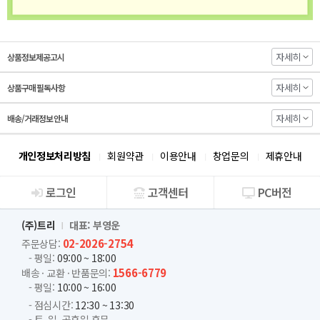
자세히
상품정보제공고시
자세히
상품구매 필독사항
자세히
배송/거래정보 안내
개인정보처리방침
회원약관
이용안내
창업문의
제휴안내
로그인
고객센터
PC버전
회사소개
(주)트리
대표: 부영운
02-2026-2754
주문상담:
- 평일:
09:00 ~ 18:00
1566-6779
배송 · 교환 · 반품문의:
- 평일:
10:00 ~ 16:00
- 점심시간:
12:30 ~ 13:30
- 토, 일, 공휴일 휴무