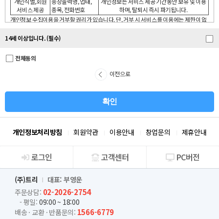
개인식별,회원
송장출력명, 업태,
개인정보는 서비스 제공 기간동안 보유 및 이용
송책임․환불조건 등과 같은 중요한 내용을 이용자가 이해할 수 있도록 별도의 연결화면
서비스 제공
종목, 전화번호
하며, 탈퇴시 즉시 파기됩니다.
또는 팝업화면 등을 제공하여 이용자의 확인을 구하여야 합니다.
개인정보 수집이용을 거부할 권리가 있습니다. 단, 거부 시 서비스를 이용에는 제한이 없
습니다.
③ “몰”은 「전자상거래 등에서의 소비자보호에 관한 법률」, 「약관의 규제에 관한 법
(주)트리 회원님께 최대한으로 최적화되고 맞춤화된 서비스를 제공하기 위하여 다음과
14세 이상입니다. (필수)
률」, 「전자문서 및 전자거래기본법」, 「전자금융거래법」, 「전자서명법」, 「정보
같은 목적으로 개인정보를 수집하고 있습니다.
통신망 이용촉진 및 정보보호 등에 관한 법률」, 「방문판매 등에 관한 법률」, 「소비자
<수집목적>
기본법」 등 관련 법을 위배하지 않는 범위에서 이 약관을 개정할 수 있습니다.
전체동의
대량 견적 문의 서비스 이용
<수집항목>
④ “몰”이 약관을 개정할 경우에는 적용일자 및 개정사유를 명시하여 현행약관과 함께
이전으로
작성자이름,비밀번호,이메일
몰의 초기화면에 그 적용일자 7일 이전부터 적용일자 전일까지 공지합니다. 다만, 이용
<보유기간>
자에게 불리하게 약관내용을 변경하는 경우에는 최소한 30일 이상의 사전 유예기간을
개인정보는 서비스 제공기간동안 보유 및 이용하며, 탈퇴시 즉시 파기됩니다.
두고 공지합니다. 이 경우 "몰“은 개정 전 내용과 개정 후 내용을 명확하게 비교하여 이용
* 개인정보 수집 이용을 거부할 권리가 있습니다. 단, 거부 시 서비스를 이용하실 수 없습
자가 알기 쉽도록 표시합니다.
니다.
⑤ “몰”이 약관을 개정할 경우에는 그 개정약관은 그 적용일자 이후에 체결되는 계약에
만 적용되고 그 이전에 이미 체결된 계약에 대해서는 개정 전의 약관조항이 그대로 적용
개인정보처리방침
회원약관
이용안내
창업문의
제휴안내
됩니다. 다만 이미 계약을 체결한 이용자가 개정약관 조항의 적용을 받기를 원하는 뜻을
제3항에 의한 개정약관의 공지기간 내에 “몰”에 송신하여 “몰”의 동의를 받은 경우에는
개정약관 조항이 적용됩니다.
로그인
고객센터
PC버전
회사소개
⑥ 이 약관에서 정하지 아니한 사항과 이 약관의 해석에 관하여는 전자상거래 등에서의
(주)트리
대표: 부영운
소비자보호에 관한 법률, 약관의 규제 등에 관한 법률, 공정거래위원회가 정하는 전자상
거래 등에서의 소비자 보호지침 및 관계법령 또는 상관례에 따릅니다.
02-2026-2754
주문상담:
- 평일:
09:00 ~ 18:00
제4조(서비스의 제공 및 변경)
1566-6779
배송 · 교환 · 반품문의: