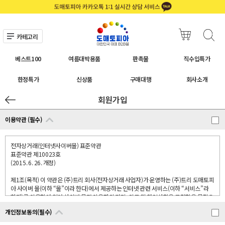
카테고리
베스트100
여름대박용품
판촉물
직수입특가
한정특가
신상품
구매대행
회사소개
회원가입
이용약관 (필수)
전자상거래(인터넷사이버몰) 표준약관
표준약관 제10023호
(2015. 6. 26. 개정)
제1조(목적) 이 약관은 (주)트리 회사(전자상거래 사업자)가 운영하는 (주)트리 도매토피
아 사이버 몰(이하 “몰”이라 한다)에서 제공하는 인터넷 관련 서비스(이하 “서비스”라
한다)를 이용함에 있어 사이버 몰과 이용자의 권리․의무 및 책임사항을 규정함을 목적으
로 합니다.
개인정보동의(필수)
※「PC통신, 무선 등을 이용하는 전자상거래에 대해서도 그 성질에 반하지 않는 한 이