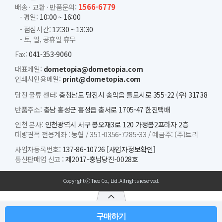
1566-6779
배송 · 교환 · 반품문의:
- 평일:
10:00 ~ 16:00
- 점심시간:
12:30 ~ 13:30
- 토, 일, 공휴일 휴무
Fax:
041-353-9060
대표메일:
dometopia@dometopia.com
인쇄시안용메일:
print@dometopia.com
당진 물류 센터:
충청남도 당진시 송악읍 틀모시로 355-22 (우) 31738
반품주소:
충남 홍성군 홍성읍 충서로 1705-47 한진택배
인천 본사:
인천광역시 서구 봉오재3로 120 가정봄2프라자 2층
대량견적 전용계좌 :
농협 /
351-0356-7285-33 /
예금주: (주)트리
사업자등록번호:
137-86-10726
[사업자정보확인]
통신판매업 신고 :
제2017-충남당진-0028호
Copyright ⓒ Tree Co., Ltd. All rights reserved.