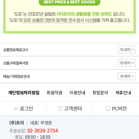
자세히
상품정보제공고시
자세히
상품구매 필독사항
자세히
배송/거래정보 안내
개인정보처리방침
회원약관
이용안내
창업문의
제휴안내
로그인
고객센터
PC버전
회사소개
(주)트리
대표: 부영운
02-2026-2754
주문상담:
- 평일:
09:00 ~ 18:00