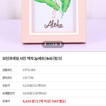
1
/
16
모던프레임 사진 액자 2p세트(4x6) (핑크)
상품코드
GTF51456
관리코드
1317766
수입가
3,220원(311개이상)
도매할인가
3,630원 (138개이상)
4,030 원 (17개 이상) (VAT별도)
도매가