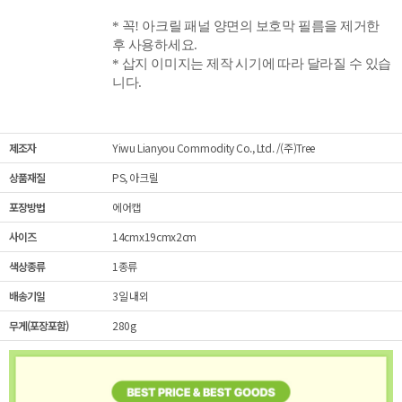
* 꼭! 아크릴 패널 양면의
보호막 필름을 제거한
후 사용하세요.
* 삽지 이미지는 제작 시기에 따라 달라질 수 있습
니다.
제조자
Yiwu Lianyou Commodity Co., Ltd. /(주)Tree
상품재질
PS, 아크릴
포장방법
에어캡
사이즈
14cmx19cmx2cm
색상종류
1종류
배송기일
3일 내외
무게(포장포함)
280g