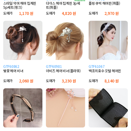
스타일 악어 헤어 집게핀
플링 큐빅 헤어핀(퍼플)
다이스 헤어 집게핀 3p세
5p세트(핑크)
트(퍼플)
도매가
1,170 원
도매가
2,970 원
도매가
4,820 원
GTF60862
GTF60981
GTF61067
벚꽃 헤어 비녀
아비즈 헤어 비녀(플라워)
백조의호수 깃털 헤어핀
도매가
2,060 원
도매가
3,230 원
도매가
8,140 원