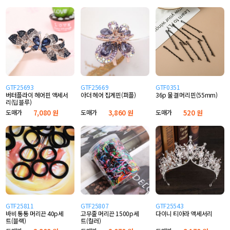
GTF25693
GTF25669
GTF0351
버터플라이 헤어핀 액세서
아더 헤어 집게핀(퍼플)
36p 물결 머리핀(55mm)
리(딥블루)
도매가
7,080 원
도매가
3,860 원
도매가
520 원
GTF25811
GTF25807
GTF25543
바비 통통 머리끈 40p세
고무줄 머리끈 1500p세
다이니 티아라 액세서리
트(블랙)
트(컬러)