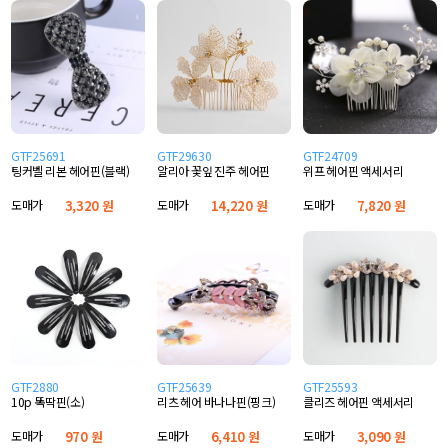
GTF25691
GTF29630
GTF24709
팅커벨 리본 헤어핀(블랙)
알리아 꽃잎 진주 헤어핀
위프 헤어핀 액세서리
도매가
3,320 원
도매가
14,220 원
도매가
7,820 원
GTF2880
GTF25639
GTF25593
10p 똑딱핀(소)
리츠 헤어 바나나핀(핑크)
클리즈 헤어핀 액세서리
도매가
970 원
도매가
6,410 원
도매가
3,090 원