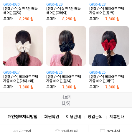
GKS64930
GKS64929
GKS64928
[엔젤슈슈] 실크 3단 매듭
[엔젤슈슈] 실크 3단 매듭
[엔젤슈슈] 레이어드 큐빅
헤어핀(블랙)
헤어핀(그레이)
자동 헤어핀(핑크)
도매가
8,290 원
도매가
8,290 원
도매가
7,800 원
GKS64927
GKS64926
GKS64925
[엔젤슈슈] 레이어드 큐빅
[엔젤슈슈] 레이어드 큐빅
[엔젤슈슈] 레이어드 큐빅
자동 헤어핀(아이보리)
자동 헤어핀(블랙)
자동 헤어핀(레드)
도매가
7,800 원
도매가
7,800 원
도매가
7,800 원
더보기
(1/6)
개인정보처리방침
회원약관
이용안내
창업문의
제휴안내
로그인
고객센터
PC버전