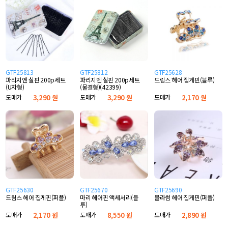
GTF25813
GTF25812
GTF25628
파리지엔 실핀 200p세트
파리지엔 실핀 200p세트
드림스 헤어 집게핀(블루)
(U자형)
(물결형)(42399)
도매가
3,290 원
도매가
3,290 원
도매가
2,170 원
GTF25630
GTF25670
GTF25690
드림스 헤어 집게핀(퍼플)
마리 헤어핀 액세서리(블
블라썸 헤어 집게핀(퍼플)
루)
도매가
2,170 원
도매가
8,550 원
도매가
2,890 원