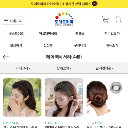
카테고리
베스트100
여름대박용품
판촉물
직수입특가
한정특가
신상품
구매대행
회사소개
헤어액세서리(448)
카테고리
상세검색
낱개판매순
GTS77436
GTS77435
GTS71500
꼬임 얇은 헤어밴드 5종세
웨이브 얇은 헤어밴드 5종
올림머리 헤어망 50p세트