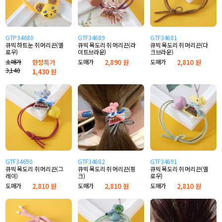
GTP34680
GTF34689
GTF34681
큐빅 하트눈 쥐 머리끈(옐
큐빅 목도리 쥐 머리끈(라
큐빅 목도리 쥐 머리끈(다
로우)
이트브라운)
크브라운)
소매가
한정특가
도매가
2,890 원
도매가
2,810 원
3,140
1,430
원
GTF34690
GTF34682
GTF34691
큐빅 목도리 쥐 머리끈(그
큐빅 목도리 쥐 머리끈(핑
큐빅 목도리 쥐 머리끈(옐
레이)
크)
로우)
도매가
2,810 원
도매가
2,810 원
도매가
2,810 원