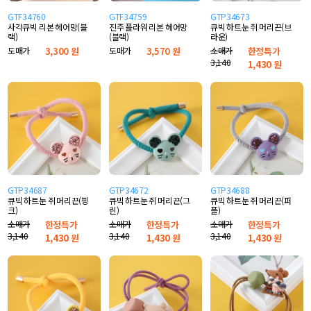
GTF34760
GTF34759
GTP34673
사각큐빅 리본 헤어망(블
진주 플라워 리본 헤어망
큐빅 하트눈 쥐 머리끈(브
랙)
(블랙)
라운)
도매가
3,300 원
도매가
3,570 원
소매가
한정특가
3,140
1,430
원
GTP34687
GTP34672
GTP34688
큐빅 하트눈 쥐 머리끈(핑
큐빅 하트눈 쥐 머리끈(그
큐빅 하트눈 쥐 머리끈(퍼
크)
린)
플)
소매가
한정특가
소매가
한정특가
소매가
한정특가
3,140
3,140
3,140
1,430
원
1,430
원
1,430
원