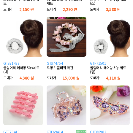
트
세트
(소)
도매가
2,150 원
도매가
2,290 원
도매가
3,580 원
GTS71499
GTS74754
GTF71501
올림머리 헤어망 50p세트
로망스 플라워 화관
올림머리 헤어망 50p세트
(대)
(중)
도매가
4,380 원
도매가
15,000 원
도매가
4,110 원
GTF70410
GTF69414
GTF60982