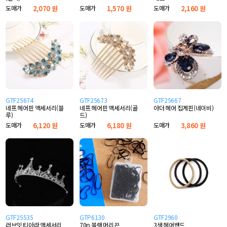
도매가
2,070 원
도매가
1,570 원
도매가
2,160 원
GTF25674
GTF25673
GTF25667
네프 헤어핀 액세서리(블
네프 헤어핀 액세서리(골
아더 헤어 집게핀(네이비)
루)
드)
도매가
6,120 원
도매가
6,180 원
도매가
3,860 원
GTF25535
GTP6130
GTF2960
러브잇 티아라 액세서리
70p 블랙 머리끈
3색 헤어밴드