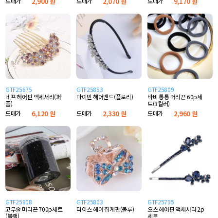
도매가
2,900 원
도매가
2,070 원
도매가
9,170 원
GTF25675
GTF25853
GTF25809
네프 헤어핀 액세서리(퍼
마이빈 헤어밴드(플로리)
바비 통통 머리끈 60p세
플)
트(3컬러)
도매가
6,120 원
도매가
2,330 원
도매가
2,960 원
GTF25808
GTF25803
GTF25795
고무줄 머리끈 700p세트
다이스 헤어 집게핀(블루)
오스 헤어핀 액세서리 2p
(블랙)
세트