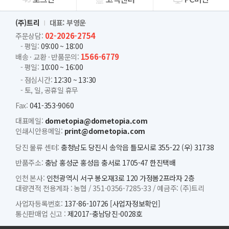
회사소개
(주)트리
대표: 부영운
02-2026-2754
주문상담:
- 평일:
09:00 ~ 18:00
1566-6779
배송 · 교환 · 반품문의:
- 평일:
10:00 ~ 16:00
- 점심시간:
12:30 ~ 13:30
- 토, 일, 공휴일 휴무
Fax:
041-353-9060
대표메일:
dometopia@dometopia.com
인쇄시안용메일:
print@dometopia.com
당진 물류 센터:
충청남도 당진시 송악읍 틀모시로 355-22 (우) 31738
반품주소:
충남 홍성군 홍성읍 충서로 1705-47 한진택배
인천 본사:
인천광역시 서구 봉오재3로 120 가정봄2프라자 2층
대량견적 전용계좌 :
농협 /
351-0356-7285-33 /
예금주: (주)트리
사업자등록번호:
137-86-10726
[사업자정보확인]
통신판매업 신고 :
제2017-충남당진-0028호